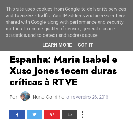
Início
7 agosto 2026
This site uses cookies from Google to deliver its services
and to analyze traffic. Your IP address and user-agent are
shared with Google along with performance and security
metrics to ensure quality of service, generate usage
statistics, and to detect and address abuse.
LEARN MORE
GOT IT
Espanha
María Isabel
Objetivo Eurovisión
Espanha: María Isabel e
Xuso Jones tecem duras
críticas à RTVE
Por
Nuno Carrilho
a
fevereiro 26, 2016