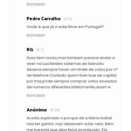
RESPONDER
Pedro Carvalho
12:15
Onde é que já vi este filme em Portugal?
RESPONDER
RG
15:11
Xuso tem razao,mas tambem parece andar a
viver na Lua.Nestes sistemas de televoto
deveria sempre haver um limite de votos por nº
de telefone.Contudo quem tiver bue de capital
por tras,pode sempre comprar votos enviados
de numeros diferentes.Infelizmente,assim e.
RESPONDER
Anónimo
18:09
Ai esta explicado o porque de a Maria Isabel
nao ter ganho: nao deixavam votar nela. Bem
me parecia que algo teria acontecido. Ela