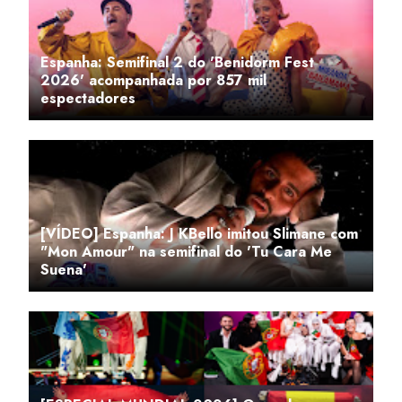
Espanha: Semifinal 2 do 'Benidorm Fest
2026' acompanhada por 857 mil
espectadores
[VÍDEO] Espanha: J KBello imitou Slimane com
"Mon Amour" na semifinal do 'Tu Cara Me
Suena'