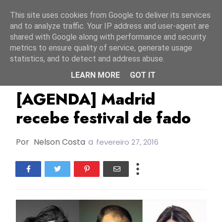
Início
6 agosto 2026
This site uses cookies from Google to deliver its services
and to analyze traffic. Your IP address and user-agent are
shared with Google along with performance and security
metrics to ensure quality of service, generate usage
statistics, and to detect and address abuse.
LEARN MORE
GOT IT
Agenda
Ana Moura
António Zambujo
[AGENDA] Madrid
recebe festival de fado
Por
Nelson Costa
a
fevereiro 27, 2016