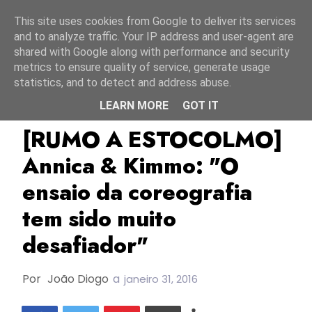
Início
6 agosto 2026
This site uses cookies from Google to deliver its services
and to analyze traffic. Your IP address and user-agent are
shared with Google along with performance and security
metrics to ensure quality of service, generate usage
statistics, and to detect and address abuse.
LEARN MORE
GOT IT
Annica Milán
ESC2016
Finlândia
[RUMO A ESTOCOLMO]
Annica & Kimmo: "O
ensaio da coreografia
tem sido muito
desafiador"
Por
João Diogo
a
janeiro 31, 2016