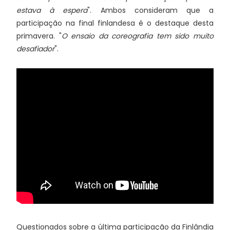
estava à espera
". Ambos consideram que a
participação na final finlandesa é o destaque desta
primavera. "
O ensaio da coreografia tem sido muito
desafiador
".
Questionados sobre a última participação da Finlândia