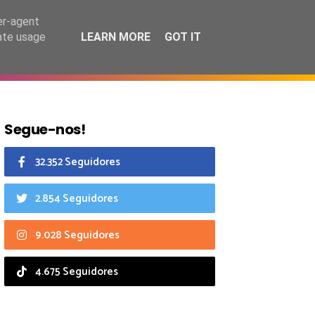
8 agosto 2026
er-agent
rate usage
LEARN MORE
GOT IT
CIAIS
CALENDÁRIO
Segue-nos!
32.352 Seguidores
2.854 Seguidores
9.028 Seguidores
4.675 Seguidores