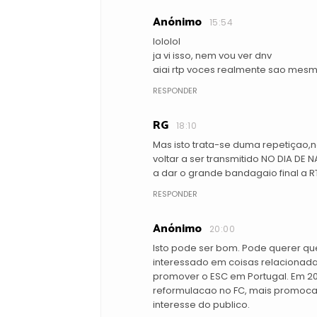
Anónimo
15:54
lololol
ja vi isso, nem vou ver dnv
aiai rtp voces realmente sao mes
RESPONDER
RG
18:10
Mas isto trata-se duma repetiçao,
voltar a ser transmitido NO DIA DE
a dar o grande bandagaio final a RT
RESPONDER
Anónimo
20:00
Isto pode ser bom. Pode querer que
interessado em coisas relacionada
promover o ESC em Portugal. Em 2
reformulacao no FC, mais promoca
interesse do publico.