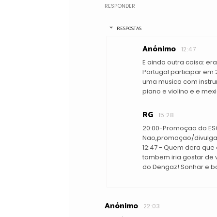
RESPONDER
RESPOSTAS
Anónimo
12:47
E ainda outra coisa: er
Portugal participar em 
uma musica com instr
piano e violino e e mex
RG
15:28
20:00-Promoçao do ESC 
Nao,promoçao/divulgaç
12:47 - Quem dera que 
tambem iria gostar de
do Dengaz! Sonhar e bom
Anónimo
22:03