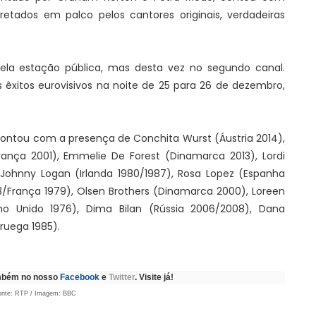
pretados em palco pelos cantores originais, verdadeiras
pela estação pública, mas desta vez no segundo canal.
 êxitos eurovisivos na noite de 25 para 26 de dezembro,
ontou com a presença de Conchita Wurst (Áustria 2014),
França 2001), Emmelie De Forest (Dinamarca 2013), Lordi
, Johnny Logan (Irlanda 1980/1987), Rosa Lopez (Espanha
/França 1979), Olsen Brothers (Dinamarca 2000), Loreen
no Unido 1976), Dima Bilan (Rússia 2006/2008), Dana
oruega 1985).
ambém no nosso
Facebook
e
Twitter
. Visite já!
onte: RTP / Imagem: BBC