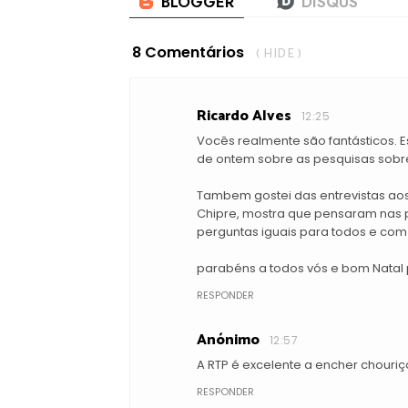
8 Comentários
( HIDE )
Ricardo Alves
12:25
Vocês realmente são fantásticos. 
de ontem sobre as pesquisas sobre 
Tambem gostei das entrevistas aos
Chipre, mostra que pensaram nas p
perguntas iguais para todos e com
parabéns a todos vós e bom Natal 
RESPONDER
Anónimo
12:57
A RTP é excelente a encher chouriç
RESPONDER