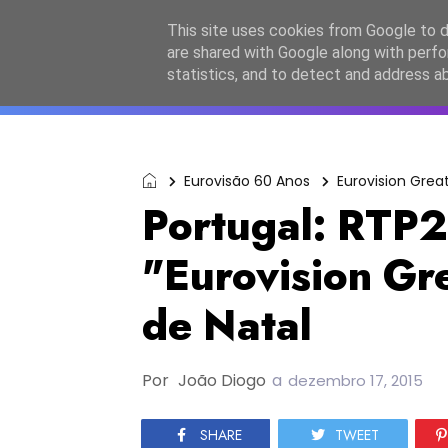
Início
Sobre a equipa
Contactos
Po
This site uses cookies from Google to de
are shared with Google along with perfo
ESC2027
JESC2026
F
statistics, and to detect and address a
Eurovisão 60 Anos
Eurovision Great
Portugal: RTP2
"Eurovision Gre
de Natal
Por
João Diogo
a
dezembro 17, 2015
SHARE
TWEET