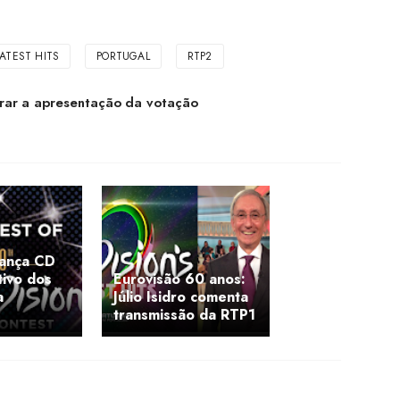
ATEST HITS
PORTUGAL
RTP2
rar a apresentação da votação
ança CD
ivo dos
Eurovisão 60 anos:
a
Júlio Isidro comenta
transmissão da RTP1