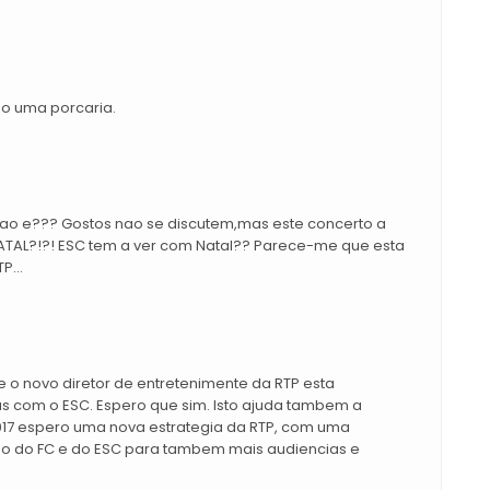
mo uma porcaria.
nao e??? Gostos nao se discutem,mas este concerto a
 NATAL?!?! ESC tem a ver com Natal?? Parece-me que esta
P...
 o novo diretor de entretenimente da RTP esta
s com o ESC. Espero que sim. Isto ajuda tambem a
017 espero uma nova estrategia da RTP, com uma
o do FC e do ESC para tambem mais audiencias e