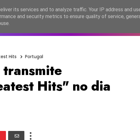
lítica de Privacidade
liver its services and to analyze traffic. Your IP address and us
rmance and security metrics to ensure quality of service, gene
C2026
EASC2026
PORTUGAL
LANÇAMENTOS
ESPE
buse.
est Hits
Portugal
 transmite
atest Hits" no dia