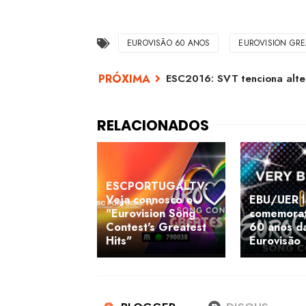
EUROVISÃO 60 ANOS
EUROVISION GRE
ESC2016: SVT tenciona alte
ESCPORTUGALTV:
Veja connosco o
EBU/UER l
"Eurovision Song
comemorat
Contest's Greatest
60 anos d
Hits"
Eurovisão