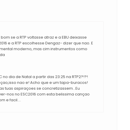
a bom se a RTP voltasse atraz e a EBU deixasse
2016 e a RTP escolhesse Dengaz- dizer que nao. E
umental moderno, mas cim instrumentos como
ida
no dia de Natal a partir das 23:25 na RTP2?!?!
ao,isso nao e! Acho que e um tapa-buracos!
as tuas aspiraçoes se concretizassem...Eu
 ver-nos no ESC2016 com esta belissima cançao
 e facil....