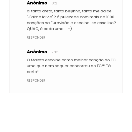
Anónimo
10:21
ai tanto afeto, tanto beijinho, tanto meladice...
"J'aime la vie"? ó pulezeee com mais de 1000
canções na Eurovisão e escolhe-se esse lixo?
QUAC, é cada uma... :-)
RESPONDER
Anónimo
12:15
O Malato escolhe como melhor canção do FC
uma que nem sequer concorreu ao FC!!! Tá
certo!!
RESPONDER