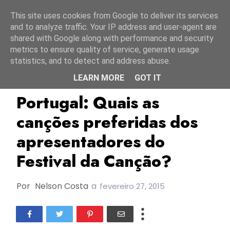
Início
6 agosto 2026
This site uses cookies from Google to deliver its services
and to analyze traffic. Your IP address and user-agent are
shared with Google along with performance and security
metrics to ensure quality of service, generate usage
statistics, and to detect and address abuse.
LEARN MORE
GOT IT
FC2015
Festival Da Canção 2015
Portugal
Portugal: Quais as
canções preferidas dos
apresentadores do
Festival da Canção?
Por
Nelson Costa
a
fevereiro 27, 2015