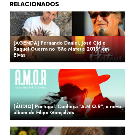
[AGENDA] Fernando Daniel, José Cid e
Raquel Guerra no 'São Mateus 2019' em
Elvas
[ÁUDIO] Portugal: Conheça "A.M.O.R", o novo
álbum de Filipe Gonçalves