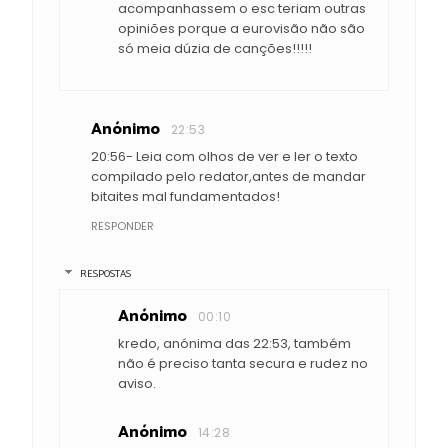
acompanhassem o esc teriam outras
opiniões porque a eurovisão não são
só meia dúzia de canções!!!!!
Anónimo
22:53
20:56- Leia com olhos de ver e ler o texto
compilado pelo redator,antes de mandar
bitaites mal fundamentados!
RESPONDER
RESPOSTAS
Anónimo
00:10
kredo, anónima das 22:53, também
não é preciso tanta secura e rudez no
aviso.
Anónimo
14:28