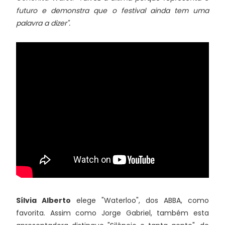
futuro e demonstra que o festival ainda tem uma
palavra a dizer".
Sílvia Alberto
elege "Waterloo", dos ABBA, como
favorita. Assim como Jorge Gabriel, também esta