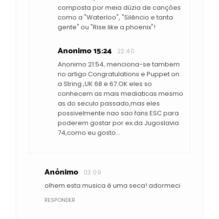
composta por meia dúzia de canções
como a "Waterloo", "Silêncio e tanta
gente" ou "Rise like a phoenix"!
Anonimo 15:24
22:40
Anonimo 21:54, menciona-se tambem
no artigo Congratulations e Puppet on
a String ,UK 68 e 67.OK eles so
conhecem as mais mediaticas mesmo
as do seculo passado,mas eles
possivelmente nao sao fans ESC para
poderem gostar por ex.da Jugoslavia
74,como eu gosto...
Anónimo
03:09
olhem esta musica é uma seca! adormeci
RESPONDER