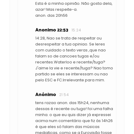
Esta é a minha opinião. Não gosta dela,
azar! Mas respeite-a.
anon. das 20h56
Anonimo 22:53
15:24
14:28, Nao se trata de respeitar ou
desrespeitar a tua opiniao. Se leres
com cuidado o texto veras ,que nao
falam so de cancoes tugas e/ou
recentes.Waterloo e recente/tuga?
J'aime la vie e recente/tuga? Nao tomo
partido se eles se interessam ou nao
pelo ESC e FC.Irrelevante para mim.
Anónimo
21:54
tens razao anon. das 15h24, nenhuma
dessas é recente ou tuga! foi uma falha
minha. o que eu quis dizer já expressei
acima num comentário que fiz às 14h26
é que eles só falam das músicas
mediaticas, como se a Eurovisão fosse