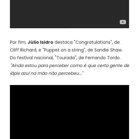
Por fim,
Júlio Isidro
destaca "Congratulations", de
Cliff Richard, e "Puppet on a string", de Sandie Shaw.
Do festival nacional, "Tourada", de Fernando Tordo.
"Ainda estou para perceber como é que certa gente de
lápis azul na mão não percebeu..."