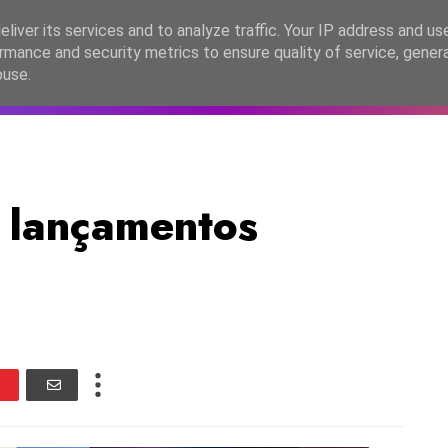
lítica de Privacidade
liver its services and to analyze traffic. Your IP address and us
rmance and security metrics to ensure quality of service, gene
C2026
EASC2026
PORTUGAL
LANÇAMENTOS
ESPE
buse.
 lançamentos