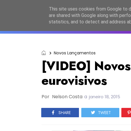
Início
Sobre a equipa
Contactos
Po
This site uses cookies from Google to de
are shared with Google along with perfo
ESC2027
JESC2026
F
statistics, and to detect and address a
Novos Lançamentos
[VIDEO] Novos
eurovisivos
Por
Nelson Costa
a
janeiro 18, 2015
SHARE
TWEET