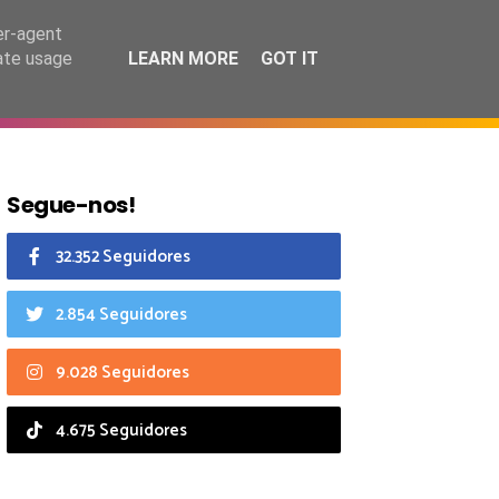
7 agosto 2026
er-agent
rate usage
LEARN MORE
GOT IT
CIAIS
CALENDÁRIO
Segue-nos!
32.352 Seguidores
2.854 Seguidores
9.028 Seguidores
4.675 Seguidores