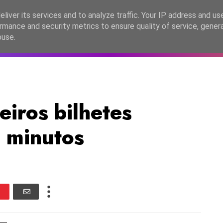
lítica de Privacidade
liver its services and to analyze traffic. Your IP address and us
rmance and security metrics to ensure quality of service, gene
C2026
EASC2026
PORTUGAL
LANÇAMENTOS
ESPE
buse.
iros bilhetes
 minutos