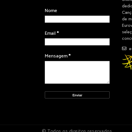
dedi
Nome
Canç
de m
Euro
sele
Email
*
conc
es
Mensagem
*
© Todos os direitos reservados