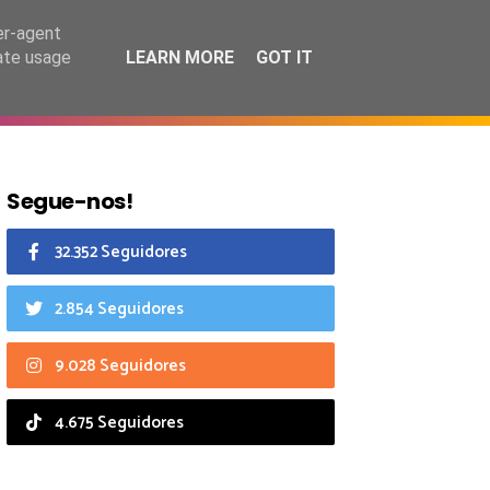
9 agosto 2026
er-agent
rate usage
LEARN MORE
GOT IT
CIAIS
CALENDÁRIO
Segue-nos!
32.352 Seguidores
2.854 Seguidores
9.028 Seguidores
4.675 Seguidores