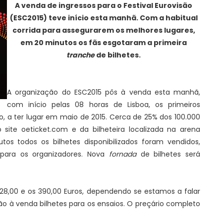
A venda de ingressos para o Festival Eurovisão
(ESC2015) teve início esta manhã. Com a habitual
corrida para assegurarem os melhores lugares,
em 20 minutos os fãs esgotaram a primeira
tranche
de bilhetes.
A organização do ESC2015 pôs à venda esta manhã,
com início pelas 08 horas de Lisboa, os primeiros
to, a ter lugar em maio de 2015. Cerca de 25% dos 100.000
o site oeticket.com e da bilheteira localizada na arena
os todos os bilhetes disponibilizados foram vendidos,
para os organizadores. Nova
fornada
de bilhetes será
 28,00 e os 390,00 Euros, dependendo se estamos a falar
o à venda bilhetes para os ensaios. O preçário completo