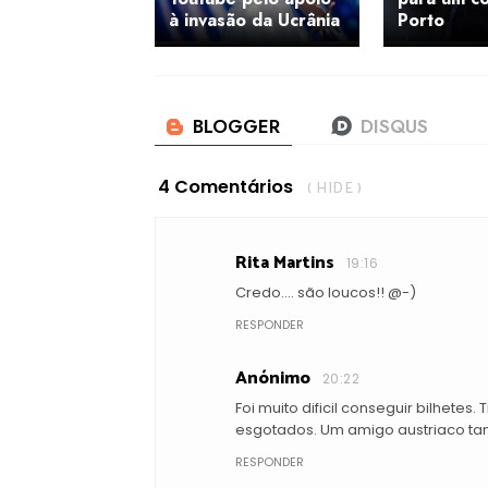
à invasão da Ucrânia
Porto
4 Comentários
( HIDE )
Rita Martins
19:16
Credo.... são loucos!! @-)
RESPONDER
Anónimo
20:22
Foi muito dificil conseguir bilhetes
esgotados. Um amigo austriaco t
RESPONDER