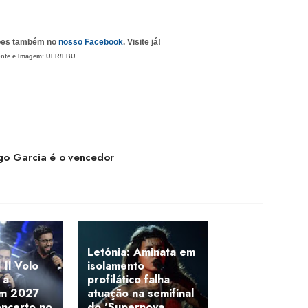
ções também no
nosso Facebook
. Visite já!
nte e Imagem: UER/EBU
go Garcia é o vencedor
Letónia: Aminata em
Il Volo
isolamento
 a
profilático falha
em 2027
atuação na semifinal
oncerto no
do 'Supernova