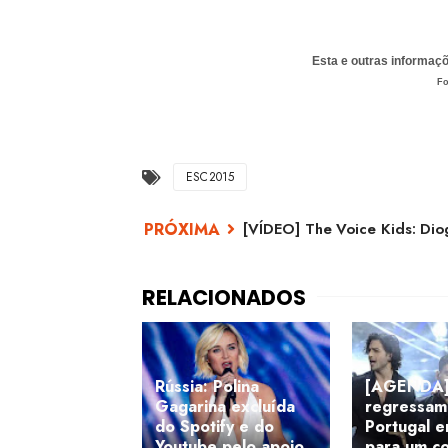
Esta e outras informa
Fo
ESC2015
[VÍDEO] The Voice Kids: Dio
Rússia: Polina
[AGENDA] 
Gagarina excluída
regressam
do Spotify e do
Portugal 
Youtube pelo apoio
para um c