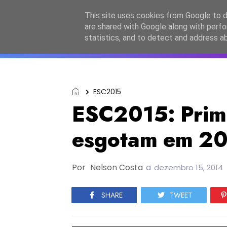
Início
Sobre a equipa
Contactos
Po
This site uses cookies from Google to de
are shared with Google along with perfo
ESC2027
JESC2026
F
statistics, and to detect and address a
ESC2015
ESC2015: Prime
esgotam em 20
Por
Nelson Costa
a
dezembro 15, 2014
SHARE
TWEET