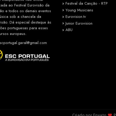
Festival da Canção - RTP
cada ao Festival Eurovisão da
Young Musicians
ão e todos os demais eventos
Eurovision.tv
úsica sob a chancela da
visão. Dá especial destaque às
Junior Eurovision
ções portuguesas para esses
ABU
ursos europeus.
cportugal.geral@gmail.com
Criado por Envato
P