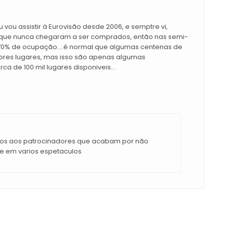
eu vou assistir á Eurovisão desde 2006, e semptre vi,
s que nunca chegaram a ser comprados, então nas semi-
os 70% de ocupação....é normal que algumas centenas de
ores lugares, mas isso são apenas algumas
a de 100 mil lugares disponiveis...
dos aos patrocinadores que acabam por não
e em varios espetaculos