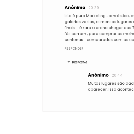
Anónimo
20:29
Isto é puro Marketing Jornalistico, 
galerias vazias, e imensos lugare
finais.... é raro a arena chegar a
fãs corram , para comprar os melh
centenas....comparados com os cerc
RESPONDER
RESPOSTAS
Anónimo
20:44
Muitos lugares são da
aparecer. Isso acontec