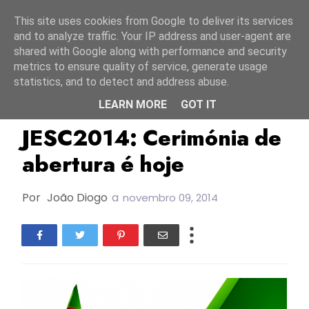
Início
9 agosto 2026
This site uses cookies from Google to deliver its services
and to analyze traffic. Your IP address and user-agent are
shared with Google along with performance and security
metrics to ensure quality of service, generate usage
statistics, and to detect and address abuse.
LEARN MORE
GOT IT
EBU/UER
JESC2014
Malta
JESC2014: Cerimónia de
abertura é hoje
Por
João Diogo
a
novembro 09, 2014