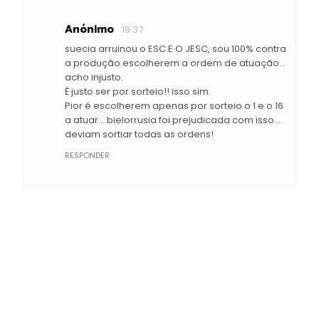
Anónimo
19:37
suecia arruinou o ESC E O JESC, sou 100% contra
a produção escolherem a ordem de atuação...
acho injusto.
É justo ser por sorteio!! isso sim.
Pior é escolherem apenas por sorteio o 1 e o 16
a atuar... bielorrusia foi prejudicada com isso...
deviam sortiar todas as ordens!
RESPONDER