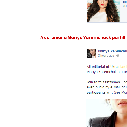
A ucraniana Mariya Yaremchuck partilh