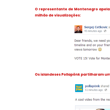
O representante de Montenegro apela à
milhão de visualizações:
Os islandeses Pollapönk partilharam um