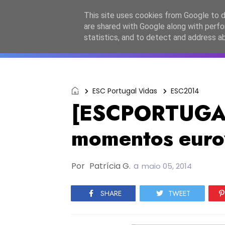
Início
Sobre a equipa
Contactos
Po
This site uses cookies from Google to de
are shared with Google along with perfo
ESC2027
JESC2026
F
statistics, and to detect and address a
ESC Portugal Vidas
ESC2014
[ESCPORTUGAL 
momentos euro
Por
Patrícia G.
a
maio 05, 2014
SHARE
TWEET