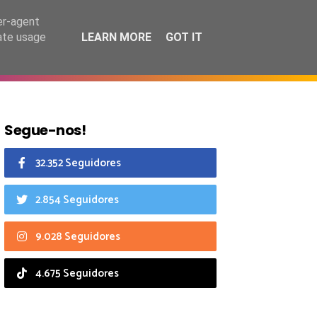
8 agosto 2026
er-agent
rate usage
LEARN MORE
GOT IT
CIAIS
CALENDÁRIO
Segue-nos!
32.352 Seguidores
2.854 Seguidores
9.028 Seguidores
4.675 Seguidores