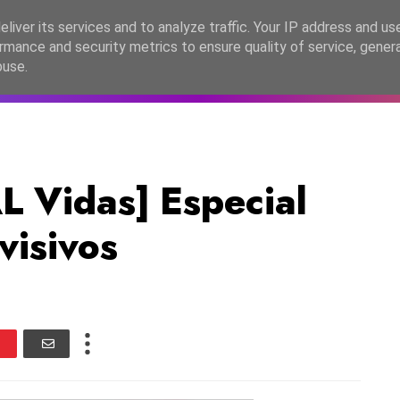
lítica de Privacidade
liver its services and to analyze traffic. Your IP address and us
rmance and security metrics to ensure quality of service, gene
C2026
EASC2026
PORTUGAL
LANÇAMENTOS
ESPE
buse.
Vidas] Especial
visivos