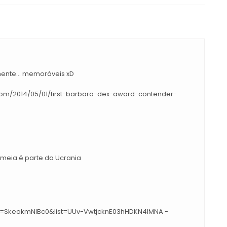
mente... memoráveis xD
.com/2014/05/01/first-barbara-dex-award-contender-
imeia é parte da Ucrania
v=SkeokmNlBc0&list=UUv-VwtjcknE03hHDKN4IMNA -