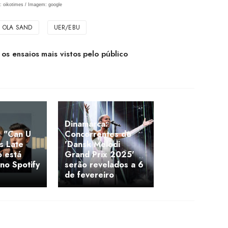
: oikotimes / Imagem: google
N OLA SAND
UER/EBU
os ensaios mais vistos pelo público
Dinamarca:
: "Can U
Concorrentes do
os Late
'Dansk Melodi
o está
Grand Prix 2025'
 no Spotify
serão revelados a 6
de fevereiro