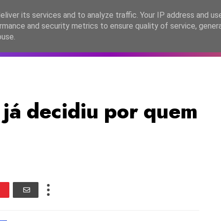
lítica de Privacidade
liver its services and to analyze traffic. Your IP address and us
rmance and security metrics to ensure quality of service, gene
C2026
EASC2026
PORTUGAL
LANÇAMENTOS
ESPE
buse.
já decidiu por quem