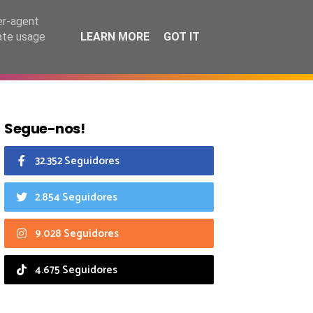
7 agosto 2026
er-agent
rate usage
LEARN MORE
GOT IT
CIAIS
CALENDÁRIO
Segue-nos!
32.352 Seguidores
2.854 Seguidores
9.028 Seguidores
4.675 Seguidores