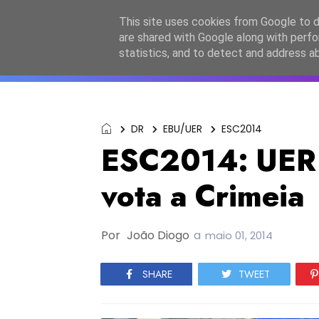
Início
Sobre a equipa
Contactos
Po
This site uses cookies from Google to de
are shared with Google along with perfo
ESC2027
JESC2026
F
statistics, and to detect and address a
DR
EBU/UER
ESC2014
ESC2014: UER 
vota a Crimeia
Por
João Diogo
a
maio 01, 2014
SHARE
TWEET