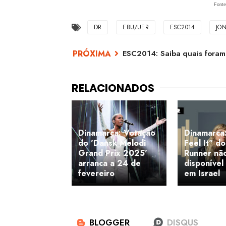
Fonte
DR
EBU/UER
ESC2014
JO
ESC2014: Saiba quais foram 
Dinamarca: Votação
Dinamarca
do 'Dansk Melodi
Feel It" d
Grand Prix 2025'
Runner nã
arranca a 24 de
disponível
fevereiro
em Israel