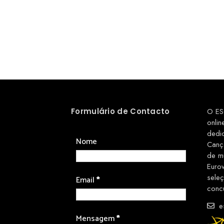
Formulário de Contacto
O ES
onlin
dedi
Nome
Canç
de m
Euro
sele
Email
*
conc
es
Mensagem
*