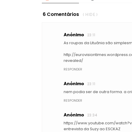
6 Comentários
( HIDE )
Anónimo
23:11
As roupas da Lituânia são simples
http://eurovisiontimes.wordpress
revealed/
RESPONDER
Anónimo
23:11
nem podia ser de outra forma. a cr
RESPONDER
Anónimo
23:34
https://www.youtube.com/watch?
entrevista da Suzy ao ESCKAZ