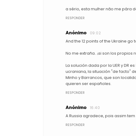
a sério, esta mulher não me pára de
RESPONDER
Anónimo
09:02
And the 12 points of the Ukraine go to
No me extraña.. ¡si son los propios 
La solución dada por la UER y DR es 
ucraniana, la situación "de facto"
Minho y Barrancos, que son localid
quieren ser españoles.
RESPONDER
Anónimo
16:40
A Russia agradece, pois assim tem
RESPONDER