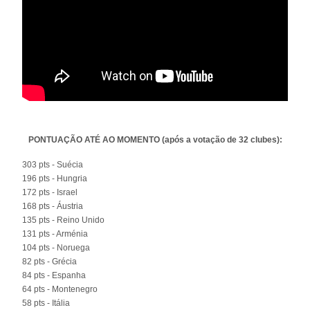
PONTUAÇÃO ATÉ AO MOMENTO (após a votação de 32 clubes):
303 pts - Suécia
196 pts - Hungria
172 pts - Israel
168 pts - Áustria
135 pts - Reino Unido
131 pts - Arménia
104 pts - Noruega
82 pts - Grécia
84 pts - Espanha
64 pts - Montenegro
58 pts - Itália