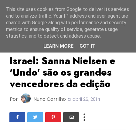
Início
9 agosto 2026
This site uses cookies from Google to deliver its services
and to analyze traffic. Your IP address and user-agent are
shared with Google along with performance and security
metrics to ensure quality of service, generate usage
statistics, and to detect and address abuse.
LEARN MORE
GOT IT
ESC2014
Israel
Movimento De Eurofãs
Israel: Sanna Nielsen e
'Undo' são os grandes
vencedores da edição
Por
Nuno Carrilho
a
abril 26, 2014