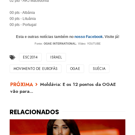
02 pto - ARJ Macedónia
00 pts - Albânia
00 pts - Lituânia
00 pts - Portugal
Esta e outras notícias também no
nosso Facebook
. Visite já!
Fonte:
OGAE INTERNATIONAL
; Vídeo: YOUTUBE
ESC2014
ISRAEL
MOVIMENTO DE EUROFÃS
OGAE
SUÉCIA
Moldávia: E os 12 pontos da OGAE
vão para...