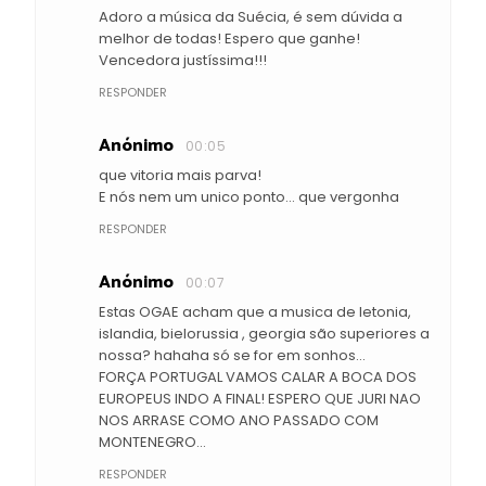
Adoro a música da Suécia, é sem dúvida a
melhor de todas! Espero que ganhe!
Vencedora justíssima!!!
RESPONDER
Anónimo
00:05
que vitoria mais parva!
E nós nem um unico ponto... que vergonha
RESPONDER
Anónimo
00:07
Estas OGAE acham que a musica de letonia,
islandia, bielorussia , georgia são superiores a
nossa? hahaha só se for em sonhos...
FORÇA PORTUGAL VAMOS CALAR A BOCA DOS
EUROPEUS INDO A FINAL! ESPERO QUE JURI NAO
NOS ARRASE COMO ANO PASSADO COM
MONTENEGRO...
RESPONDER