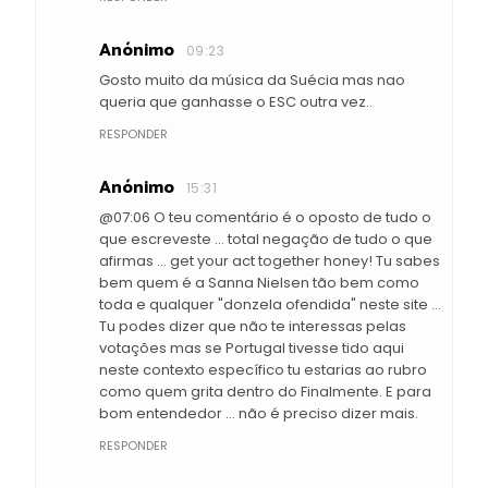
Anónimo
09:23
Gosto muito da música da Suécia mas nao
queria que ganhasse o ESC outra vez..
RESPONDER
Anónimo
15:31
@07:06 O teu comentário é o oposto de tudo o
que escreveste ... total negação de tudo o que
afirmas ... get your act together honey! Tu sabes
bem quem é a Sanna Nielsen tão bem como
toda e qualquer "donzela ofendida" neste site ...
Tu podes dizer que não te interessas pelas
votações mas se Portugal tivesse tido aqui
neste contexto específico tu estarias ao rubro
como quem grita dentro do Finalmente. E para
bom entendedor ... não é preciso dizer mais.
RESPONDER