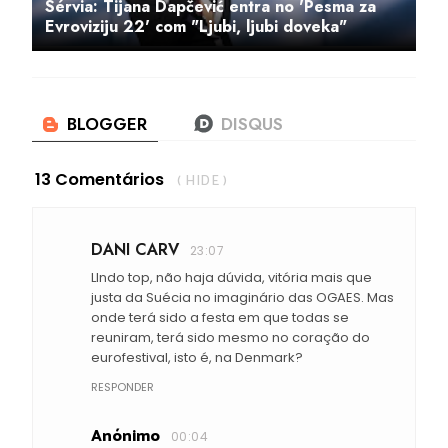
Sérvia: Tijana Dapčević entra no 'Pesma za
Evroviziju 22' com "Ljubi, ljubi doveka"
13 Comentários
( HIDE )
DANI CARV
23:07
LIndo top, não haja dúvida, vitória mais que
justa da Suécia no imaginário das OGAES. Mas
onde terá sido a festa em que todas se
reuniram, terá sido mesmo no coração do
eurofestival, isto é, na Denmark?
RESPONDER
Anónimo
00:04