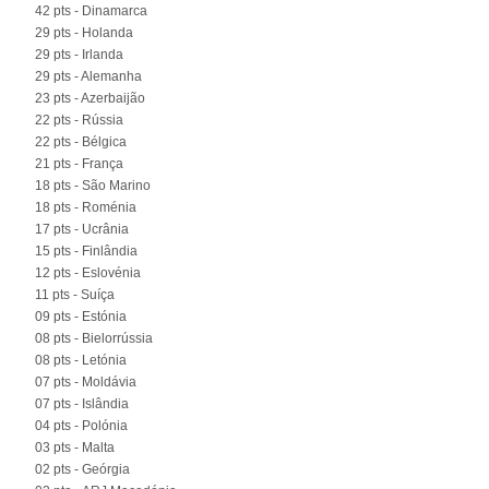
42 pts - Dinamarca
29 pts - Holanda
29 pts - Irlanda
29 pts - Alemanha
23 pts - Azerbaijão
22 pts - Rússia
22 pts - Bélgica
21 pts - França
18 pts - São Marino
18 pts - Roménia
17 pts - Ucrânia
15 pts - Finlândia
12 pts - Eslovénia
11 pts - Suíça
09 pts - Estónia
08 pts - Bielorrússia
08 pts - Letónia
07 pts - Moldávia
07 pts - Islândia
04 pts - Polónia
03 pts - Malta
02 pts - Geórgia