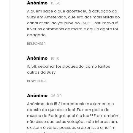
Anónimo
15:58
Alguém sabe o que aconteceu à actuação da
Suzy em Amsterdão, que era das mais vistas no
canal oficial do youtube do ESC? Costumava lá
ir ver os comments da malta e aquilo agora foi
apagado.
RESPONDER
Anónimo
16:10
15.58: secalhar foi bloqueado, como tantos
outros da Suzy
RESPONDER
Anónimo
06:00
Anónimo das 15:31 percebeste exatamente o
oposto do que disse lool. Eu nem gosto da
música de Portugal, qual é a tua?! E eu também
não disse que estas votações não interessam,
existem é várias pessoas a dizer isso e no fim