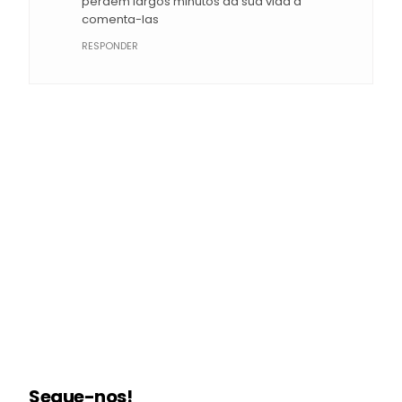
perdem largos minutos da sua vida a
comenta-las
RESPONDER
Segue-nos!