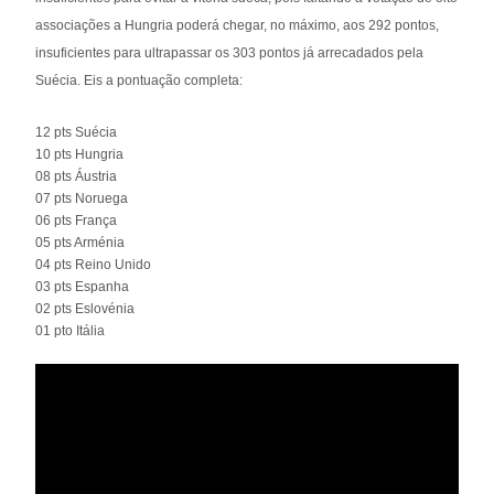
associações a Hungria poderá chegar, no máximo, aos 292 pontos,
insuficientes para ultrapassar os 303 pontos já arrecadados pela
Suécia.
Eis a pontuação completa:
12 pts Suécia
10 pts Hungria
08 pts Áustria
07 pts Noruega
06 pts França
05 pts Arménia
04 pts Reino Unido
03 pts Espanha
02 pts Eslovénia
01 pto Itália