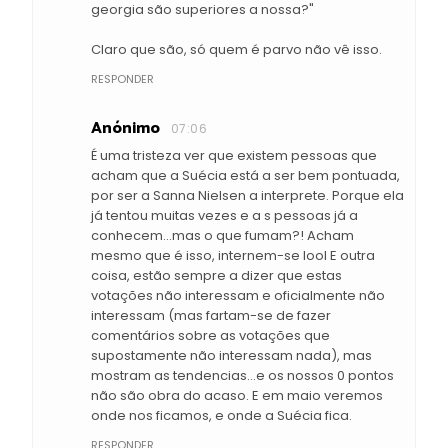
georgia são superiores a nossa?"
Claro que são, só quem é parvo não vê isso.
RESPONDER
Anónimo
07:06
É uma tristeza ver que existem pessoas que
acham que a Suécia está a ser bem pontuada,
por ser a Sanna Nielsen a interprete. Porque ela
já tentou muitas vezes e a s pessoas já a
conhecem...mas o que fumam?! Acham
mesmo que é isso, internem-se lool E outra
coisa, estão sempre a dizer que estas
votações não interessam e oficialmente não
interessam (mas fartam-se de fazer
comentários sobre as votações que
supostamente não interessam nada), mas
mostram as tendencias...e os nossos 0 pontos
não são obra do acaso. E em maio veremos
onde nos ficamos, e onde a Suécia fica.
RESPONDER