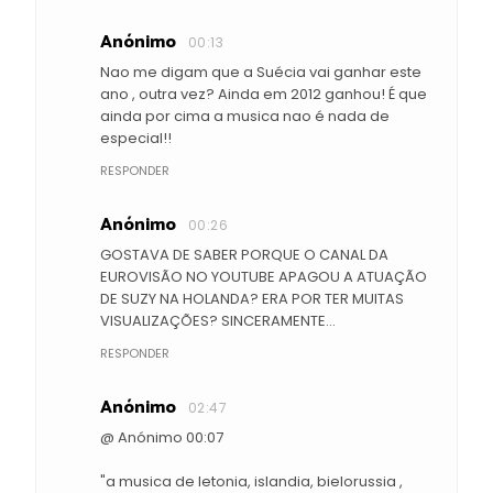
Anónimo
00:13
Nao me digam que a Suécia vai ganhar este
ano , outra vez? Ainda em 2012 ganhou! É que
ainda por cima a musica nao é nada de
especial!!
RESPONDER
Anónimo
00:26
GOSTAVA DE SABER PORQUE O CANAL DA
EUROVISÃO NO YOUTUBE APAGOU A ATUAÇÃO
DE SUZY NA HOLANDA? ERA POR TER MUITAS
VISUALIZAÇÕES? SINCERAMENTE...
RESPONDER
Anónimo
02:47
@ Anónimo 00:07
"a musica de letonia, islandia, bielorussia ,