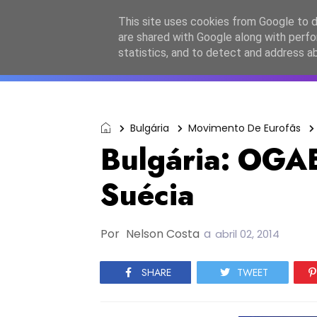
Início
Sobre a equipa
Contactos
Po
This site uses cookies from Google to de
are shared with Google along with perfo
ESC2027
JESC2026
F
statistics, and to detect and address a
Bulgária
Movimento De Eurofãs
Bulgária: OGAE
Suécia
Por
Nelson Costa
a
abril 02, 2014
SHARE
TWEET