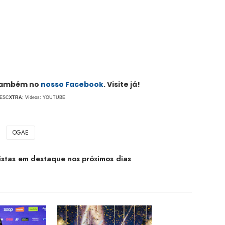
 também no
nosso Facebook
. Visite já!
 ESC
XTRA
; Vídeos: YOUTUBE
OGAE
stas em destaque nos próximos dias