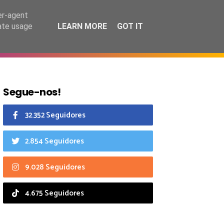
6 agosto 2026
er-agent
rate usage
LEARN MORE
GOT IT
CIAIS
CALENDÁRIO
Segue-nos!
32.352 Seguidores
2.854 Seguidores
9.028 Seguidores
4.675 Seguidores