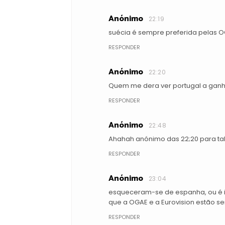
Anónimo
22:19
suécia é sempre preferida pelas OG
RESPONDER
Anónimo
22:20
Quem me dera ver portugal a gan
RESPONDER
Anónimo
22:48
Ahahah anónimo das 22;20 para ta
RESPONDER
Anónimo
23:04
esqueceram-se de espanha, ou é 
que a OGAE e a Eurovision estão se
RESPONDER