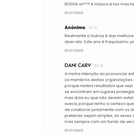
RÚSSIA ai??? A música é tao mas ta
RESPONDER
Anónimo
22:11
Realmente a Suécia é das melhores
dizer isto. Este ano é fraquíssimo: 
RESPONDER
DANI CARV
22:15
A minha intenção ao pronunciar es
os membros destas organizações q
porque nestes resultados que vejo
se encontram em lugares privilegia
mas dizia eu que não deviam estar a
sueca, porque tenho a certeza que
de colaborar juntamente com os d
pretendo sejam simples, às vezes
mas sempre com um fundo de verd
RESPONDER