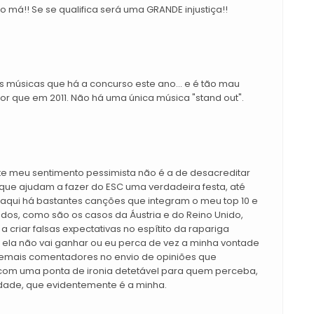
o má!! Se se qualifica será uma GRANDE injustiça!!
 músicas que há a concurso este ano... e é tão mau
pior que em 2011. Não há uma única música "stand out".
te meu sentimento pessimista não é a de desacreditar
ue ajudam a fazer do ESC uma verdadeira festa, até
 aqui há bastantes canções que integram o meu top 10 e
dos, como são os casos da Áustria e do Reino Unido,
 criar falsas expectativas no espítito da rapariga
 ela não vai ganhar ou eu perca de vez a minha vontade
emais comentadores no envio de opiniões que
 com uma ponta de ironia detetável para quem perceba,
ade, que evidentemente é a minha.