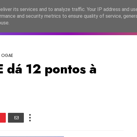
lítica de Privacidade
liver its services and to analyze traffic. Your IP address and us
rmance and security metrics to ensure quality of service, gene
C2026
EASC2026
PORTUGAL
LANÇAMENTOS
ESPE
buse.
OGAE
 dá 12 pontos à