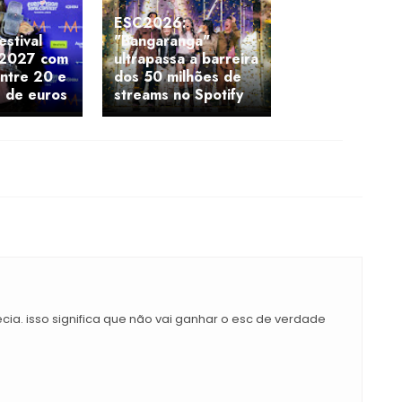
ESC2026:
estival
"Bangaranga"
 2027 com
ultrapassa a barreira
ntre 20 e
dos 50 milhões de
s de euros
streams no Spotify
ia. isso significa que não vai ganhar o esc de verdade