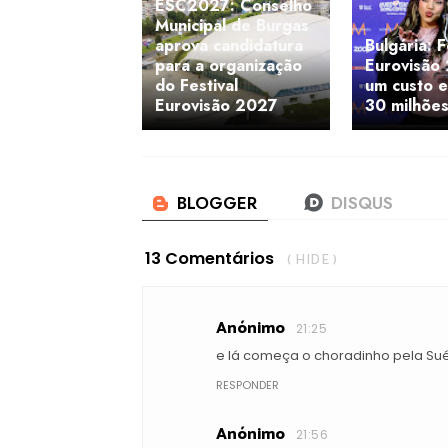
ESC2027: Conselho
Municipal de Burgas
aprova candidatura
Bulgária: F
para a organização
Eurovisão
do Festival
um custo e
Eurovisão 2027
30 milhõe
13 Comentários
( HIDE )
Anónimo
21:25
e lá começa o choradinho pela Suéc
RESPONDER
Anónimo
21:56