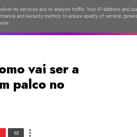
lítica de Privacidade
liver its services and to analyze traffic. Your IP address and us
rmance and security metrics to ensure quality of service, gene
C2026
EASC2026
PORTUGAL
LANÇAMENTOS
ESPE
buse.
omo vai ser a
m palco no