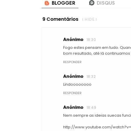
9 Comentários
( HIDE )
Anónimo
18:30
Fogo estes pensam em tudo. Quan
bom resultado, até lá continuamos 
RESPONDER
Anónimo
18:32
Lindoooooooo
RESPONDER
Anónimo
18:49
Nem sempre as ideias suecas funci
http://www.youtube.com/watch?