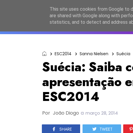
Início
Sobre a equipa
Contactos
Po
This site uses cookies from Google to de
are shared with Google along with perfo
ESC2027
JESC2026
F
statistics, and to detect and address a
ESC2014
Sanna Nielsen
Suécia
Suécia: Saiba c
apresentação e
ESC2014
Por
João Diogo
a
março 28, 2014
SHARE
TWEET