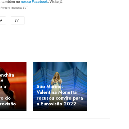
as também no
nosso Facebook
. Visite já!
Fonte e Imagens: SVT
IA
SVT
onchita
te
o a
São Marino:
Valentina Monetta
to do
recusou convite para
urovisão
a Eurovisão 2022