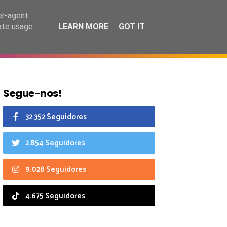
6 agosto 2026
er-agent
rate usage
LEARN MORE
GOT IT
CIAIS
CALENDÁRIO
Segue-nos!
32.352 Seguidores
2.854 Seguidores
9.028 Seguidores
4.675 Seguidores