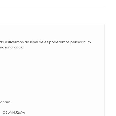
do estivermos ao nível deles poderemos pensar num
na ignorância.
onam...
v=_O6oM4J2o1w