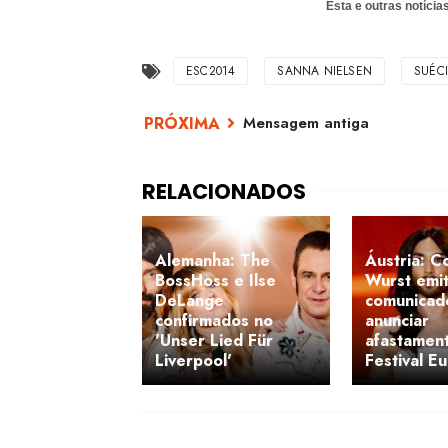
Esta e outras notíci
ESC2014
SANNA NIELSEN
SUÉC
Mensagem antiga
Alemanha: The
Áustria: C
BossHoss e Ilse
Wurst emi
DeLange
comunicad
confirmados no
anunciar
'Unser Lied Für
afastamen
Liverpool'
Festival E