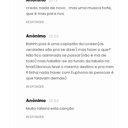
Anónimo
23:12
credo, nada de novo... mas uma musica forte,
que é mau para nos.
RESPONDER
Anónimo
23:20
Bahhh pois é uma copiazita da Loreen(as
verdades são pra se dizer) mas fazer o que?
Não fico admirada se passar(não é má de
todo) mas habilita-se ao fundo da tabela na
final(Glorious teve o mesmo destino e pra mim
ñ tinha nada haver com Euphoria as pessoas é
que falavam demais).
RESPONDER
Anónimo
23:53
Muito rafeira esta canção
RESPONDER