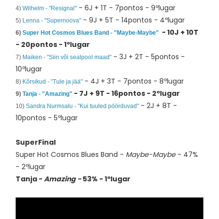
- 6J + 1T - 7pontos - 9ºlugar
4)
Wilhelm - "Resignal"
- 9J + 5T - 14pontos - 4ºlugar
5)
Lenna - "Supernoova"
- 10J + 10T
6)
Super Hot Cosmos Blues Band - "Maybe-Maybe"
- 20pontos - 1ºlugar
- 3J + 2T - 5pontos -
7)
Maiken - "Siin või sealpool maad"
10ºlugar
- 4J + 3T - 7pontos - 8ºlugar
8)
Kõrsikud - "Tule ja jää"
- 7J + 9T - 16pontos - 2ºlugar
9)
Tanja - "Amazing"
- 2J + 8T -
10)
Sandra Nurmsalu - "Kui tuuled pöörduvad"
10pontos - 5ºlugar
SuperFinal
Super Hot Cosmos Blues Band -
Maybe-Maybe
- 47%
- 2ºlugar
Tanja -
Amazing -
53% - 1ºlugar