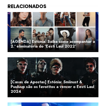
[AGENDA] Estónia: Saiba como acompanhar a
2.ª eliminatória do 'Eesti Laul 2022'
[Casas de Apostas] Estónia: 5miinust &
Puuluup são os favoritos a vencer o Eesti Laul
2024