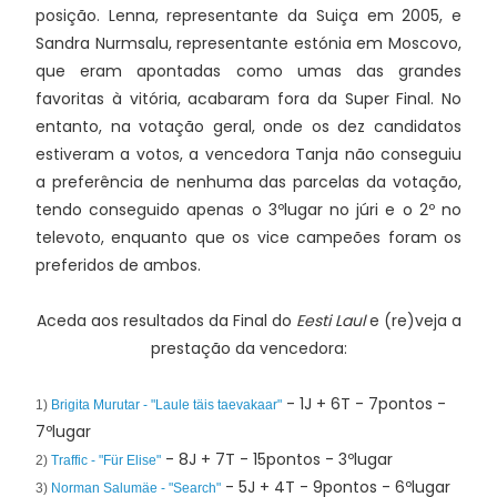
posição. Lenna, representante da Suiça em 2005, e
Sandra Nurmsalu, representante estónia em Moscovo,
que eram apontadas como umas das grandes
favoritas à vitória, acabaram fora da Super Final. No
entanto, na votação geral, onde os dez candidatos
estiveram a votos, a vencedora Tanja não conseguiu
a preferência de nenhuma das parcelas da votação,
tendo conseguido apenas o 3ºlugar no júri e o 2º no
televoto, enquanto que os vice campeões foram os
preferidos de ambos.
Aceda aos resultados da Final do
Eesti Laul
e (re)veja a
prestação da vencedora:
- 1J + 6T - 7pontos -
1)
Brigita Murutar - "Laule täis taevakaar"
7ºlugar
- 8J + 7T - 15pontos - 3ºlugar
2)
Traffic - "Für Elise"
- 5J + 4T - 9pontos - 6ºlugar
3)
Norman Salumäe - "Search"