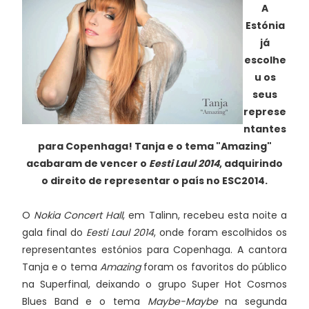
A
Estónia
já
escolhe
u os
seus
represe
ntantes
para Copenhaga! Tanja e o tema "Amazing"
acabaram de vencer o
Eesti Laul 2014
, adquirindo
o direito de representar o país no ESC2014.
O
Nokia Concert Hall
, em Talinn, recebeu esta noite a
gala final do
Eesti Laul 2014
, onde foram escolhidos os
representantes estónios para Copenhaga. A cantora
Tanja e o tema
Amazing
foram os favoritos do público
na Superfinal, deixando o grupo Super Hot Cosmos
Blues Band e o tema
Maybe-Maybe
na segunda