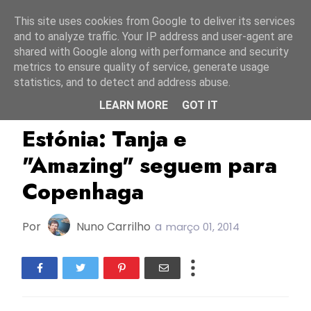
Início
7 agosto 2026
This site uses cookies from Google to deliver its services
and to analyze traffic. Your IP address and user-agent are
shared with Google along with performance and security
metrics to ensure quality of service, generate usage
statistics, and to detect and address abuse.
LEARN MORE
GOT IT
Eesti Laul
ERR
ESC2014
Estónia: Tanja e
"Amazing" seguem para
Copenhaga
Por
Nuno Carrilho
a
março 01, 2014