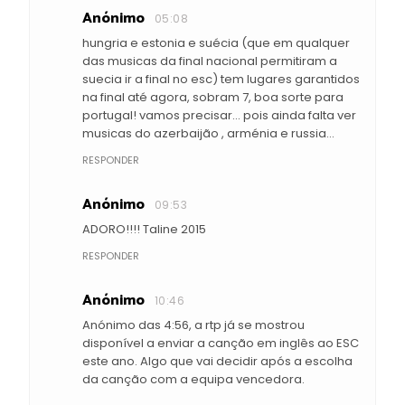
Anónimo
05:08
hungria e estonia e suécia (que em qualquer
das musicas da final nacional permitiram a
suecia ir a final no esc) tem lugares garantidos
na final até agora, sobram 7, boa sorte para
portugal! vamos precisar... pois ainda falta ver
musicas do azerbaijão , arménia e russia...
RESPONDER
Anónimo
09:53
ADORO!!!! Taline 2015
RESPONDER
Anónimo
10:46
Anónimo das 4:56, a rtp já se mostrou
disponível a enviar a canção em inglês ao ESC
este ano. Algo que vai decidir após a escolha
da canção com a equipa vencedora.