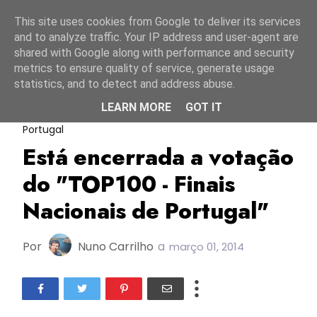
Início
7 agosto 2026
This site uses cookies from Google to deliver its services
and to analyze traffic. Your IP address and user-agent are
shared with Google along with performance and security
metrics to ensure quality of service, generate usage
statistics, and to detect and address abuse.
LEARN MORE
GOT IT
ESC Portugal
Top 100 Finais Nacionais De
Portugal
Está encerrada a votação
do "TOP100 - Finais
Nacionais de Portugal"
Por
Nuno Carrilho
a
março 01, 2014