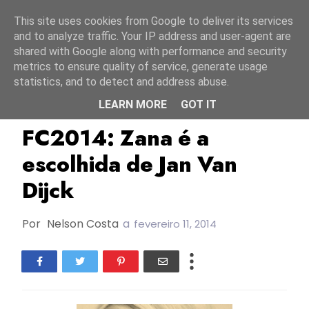
Início
7 agosto 2026
This site uses cookies from Google to deliver its services
and to analyze traffic. Your IP address and user-agent are
shared with Google along with performance and security
metrics to ensure quality of service, generate usage
statistics, and to detect and address abuse.
LEARN MORE
GOT IT
FC2014
Jan Van Dijck
Portugal
FC2014: Zana é a
escolhida de Jan Van
Dijck
Por
Nelson Costa
a
fevereiro 11, 2014