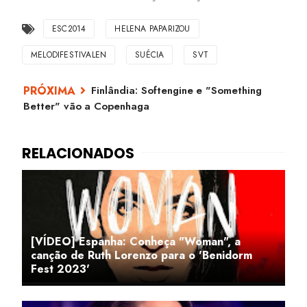
ESC2014
HELENA PAPARIZOU
MELODIFESTIVALEN
SUÉCIA
SVT
Finlândia: Softengine e "Something
Better" vão a Copenhaga
[VÍDEO] Espanha: Conheça "Woman", a
canção de Ruth Lorenzo para o 'Benidorm
Fest 2023'