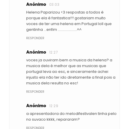
Anónimo
03:03
Helena Paparizou <3 respostas a todos é
porque ela é fantastica!!! gostariam muito
voces de ter uma helena em Portugal loll que
gentinha ...enfim ......................^^
RESPONDER
Anónimo
12:27
voces ja ouviram bem a musica da helena? a
musica dela é melhor que as musicas que
portugal leva ao esc, e sinceramente achei
injusto ela não ter ido diretamente a final pois a
musica dela resulta no esc!
RESPONDER
Anónimo
12:29
a apresentadora do melodifestivalen tinha pelo
no suvaco kkkk, repararam?
RESPONDER