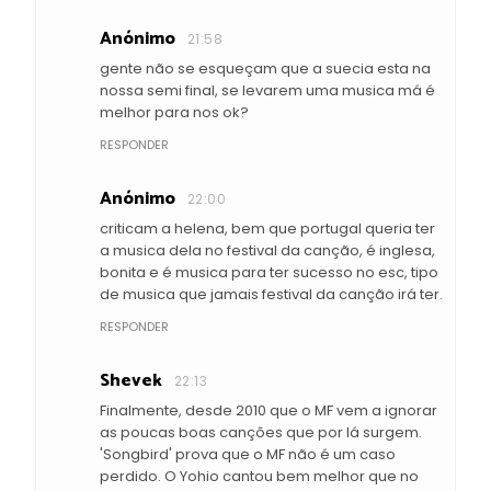
Anónimo
21:58
gente não se esqueçam que a suecia esta na
nossa semi final, se levarem uma musica má é
melhor para nos ok?
RESPONDER
Anónimo
22:00
criticam a helena, bem que portugal queria ter
a musica dela no festival da canção, é inglesa,
bonita e é musica para ter sucesso no esc, tipo
de musica que jamais festival da canção irá ter.
RESPONDER
Shevek
22:13
Finalmente, desde 2010 que o MF vem a ignorar
as poucas boas canções que por lá surgem.
'Songbird' prova que o MF não é um caso
perdido. O Yohio cantou bem melhor que no