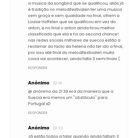
a musica da songbird que se qualificou, aliás já
é tradição no melodifestivalen ter uma musica
sem graça e sem qualidade na final, olhem a
Louise Hoffsten que se qualificou em vez do
anton, e no final o anton ainda ficou melhor
classificado que ela e foi ao second chance!
nas redes sociais milhares de suecos estão a
reclamar do facto da helena não ter ido a final,
por isso até final do melodifestivalen muita
coisa vai acontecer, ainda falta 3 semi finais (:
RESPONDER
Anónimo
23:16
@ anónimo da 21:39 era da maneira que a
Suecia era menos um "obstáculo" para
Portugal xD
RESPONDER
Anónimo
23:32
Já estão todos a falar quando ainda faltam 3