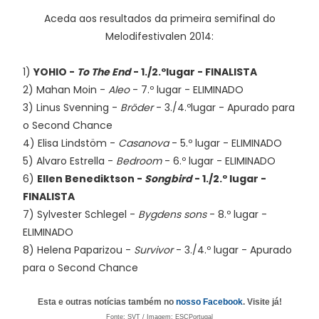
Aceda aos resultados da primeira semifinal do
Melodifestivalen 2014:
1)
YOHIO -
To The End
- 1./2.ºlugar - FINALISTA
2) Mahan Moin -
Aleo
- 7.º lugar - ELIMINADO
3) Linus Svenning -
Bröder
- 3./4.ºlugar - Apurado para
o Second Chance
4) Elisa Lindstöm -
Casanova
- 5.º lugar - ELIMINADO
5) Alvaro Estrella -
Bedroom
- 6.º lugar - ELIMINADO
6)
Ellen Benediktson -
Songbird
- 1./2.º lugar -
FINALISTA
7) Sylvester Schlegel -
Bygdens sons
- 8.º lugar -
ELIMINADO
8) Helena Paparizou -
Survivor
- 3./4.º lugar - Apurado
para o Second Chance
Esta e outras notícias também no
nosso Facebook
. Visite já!
Fonte:
SVT /
Imagem: ESCPortugal