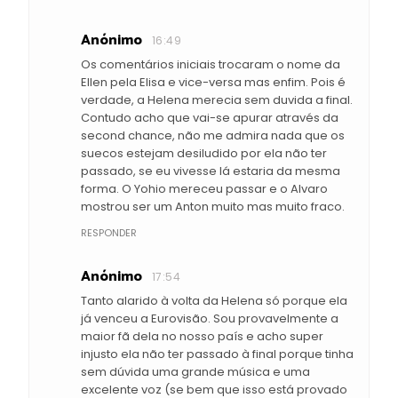
Anónimo
16:49
Os comentários iniciais trocaram o nome da
Ellen pela Elisa e vice-versa mas enfim. Pois é
verdade, a Helena merecia sem duvida a final.
Contudo acho que vai-se apurar através da
second chance, não me admira nada que os
suecos estejam desiludido por ela não ter
passado, se eu vivesse lá estaria da mesma
forma. O Yohio mereceu passar e o Alvaro
mostrou ser um Anton muito mas muito fraco.
RESPONDER
Anónimo
17:54
Tanto alarido à volta da Helena só porque ela
já venceu a Eurovisão. Sou provavelmente a
maior fã dela no nosso país e acho super
injusto ela não ter passado à final porque tinha
sem dúvida uma grande música e uma
excelente voz (se bem que isso está provado