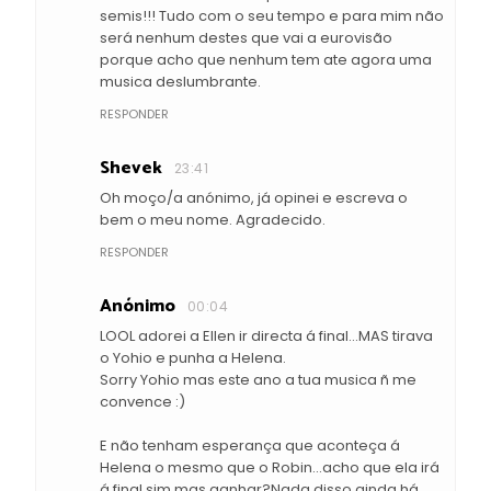
semis!!! Tudo com o seu tempo e para mim não
será nenhum destes que vai a eurovisão
porque acho que nenhum tem ate agora uma
musica deslumbrante.
RESPONDER
Shevek
23:41
Oh moço/a anónimo, já opinei e escreva o
bem o meu nome. Agradecido.
RESPONDER
Anónimo
00:04
LOOL adorei a Ellen ir directa á final...MAS tirava
o Yohio e punha a Helena.
Sorry Yohio mas este ano a tua musica ñ me
convence :)
E não tenham esperança que aconteça á
Helena o mesmo que o Robin...acho que ela irá
á final sim mas ganhar?Nada disso ainda há