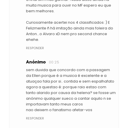
muita musica para ouvir no MF espero eu que
bem melhores.
Curiosamente acertei nos 4 classificados :) E
Felizmente ñ há imitação ainda mais foleira do
Anton...o Alvaro xD nem pro second chance
ehehe.
RESPONDER
Anónimo
00:25
sem duvida que concordo com a passagem
da Ellen porque é a musica é excelente e a
atuaçao fala por si.. contida e sem espalhafato
agora a questao é: porque raio estao com
tanto alarido por causa da helena? se fosse um
anónimo qualquer sueco a cantar aquilo n se
importavam tanto meus caros
nao deixem o fanatismo afetar-vos
RESPONDER