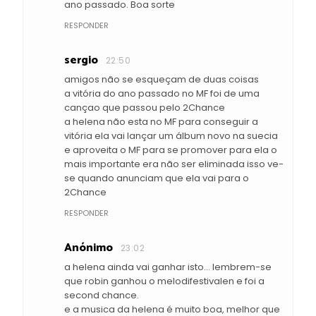
ano passado. Boa sorte
RESPONDER
sergio
22:50
amigos não se esqueçam de duas coisas
a vitória do ano passado no MF foi de uma
cançao que passou pelo 2Chance
a helena não esta no MF para conseguir a
vitória ela vai lançar um álbum novo na suecia
e aproveita o MF para se promover para ela o
mais importante era não ser eliminada isso ve-
se quando anunciam que ela vai para o
2Chance
RESPONDER
Anónimo
23:02
a helena ainda vai ganhar isto... lembrem-se
que robin ganhou o melodifestivalen e foi a
second chance.
e a musica da helena é muito boa, melhor que