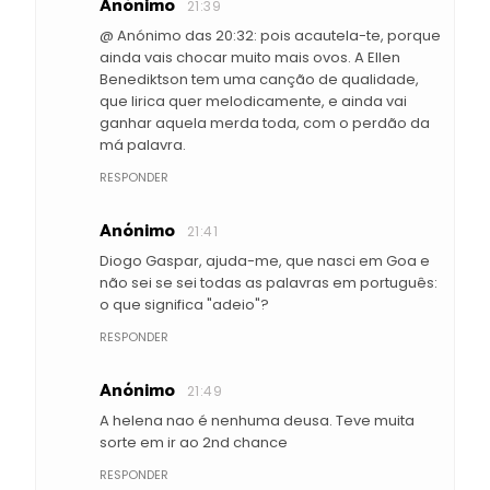
Anónimo
21:39
@ Anónimo das 20:32: pois acautela-te, porque
ainda vais chocar muito mais ovos. A Ellen
Benediktson tem uma canção de qualidade,
que lirica quer melodicamente, e ainda vai
ganhar aquela merda toda, com o perdão da
má palavra.
RESPONDER
Anónimo
21:41
Diogo Gaspar, ajuda-me, que nasci em Goa e
não sei se sei todas as palavras em português:
o que significa "adeio"?
RESPONDER
Anónimo
21:49
A helena nao é nenhuma deusa. Teve muita
sorte em ir ao 2nd chance
RESPONDER