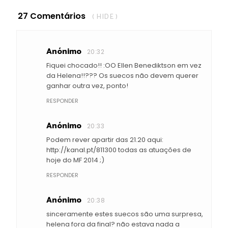
27 Comentários
( HIDE )
Anónimo
20:32
Fiquei chocado!! :OO Ellen Benediktson em vez
da Helena!!??? Os suecos não devem querer
ganhar outra vez, ponto!
RESPONDER
Anónimo
20:33
Podem rever apartir das 21.20 aqui:
http://kanal.pt/811300 todas as atuações de
hoje do MF 2014 ;)
RESPONDER
Anónimo
20:38
sinceramente estes suecos são uma surpresa,
helena fora da final? não estava nada a