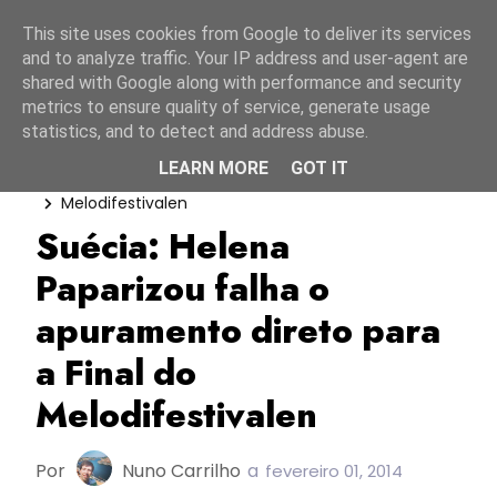
Início
10 agosto 2026
This site uses cookies from Google to deliver its services
and to analyze traffic. Your IP address and user-agent are
shared with Google along with performance and security
metrics to ensure quality of service, generate usage
statistics, and to detect and address abuse.
LEARN MORE
GOT IT
ESC2014
Helena Paparizou
Melodifestivalen
Suécia: Helena
Paparizou falha o
apuramento direto para
a Final do
Melodifestivalen
Por
Nuno Carrilho
a
fevereiro 01, 2014