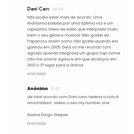
Dani Carv
20:50
Não podia estar mais de acordo. Uma
lindíssima balada por uma óptima voz e um
rapazinho cheio de estilo que interpreta muito
bem o seu género musical. Não gostei da
Paparizou assim como não gostei quando ela
ganhou em 2005. Dela só me recordo com
agrado quando integrava um grupo cujo nome
não me ocorre agora e em que alcançou em
2001 o 3º lugar para a Grécia.
RESPONDER
Anónimo
21:07
de total acordo com Dani cavc helena a solo é
uma tristesa , adeio o seu my number one.
Assina Diogo Gaspar
RESPONDER