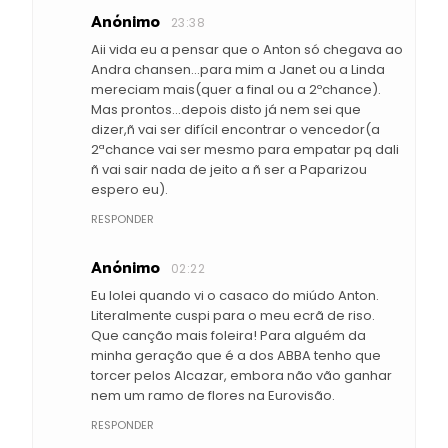
Anónimo
23:38
Aii vida eu a pensar que o Anton só chegava ao
Andra chansen...para mim a Janet ou a Linda
mereciam mais(quer a final ou a 2ºchance).
Mas prontos...depois disto já nem sei que
dizer,ñ vai ser difícil encontrar o vencedor(a
2ªchance vai ser mesmo para empatar pq dali
ñ vai sair nada de jeito a ñ ser a Paparizou
espero eu).
RESPONDER
Anónimo
02:22
Eu lolei quando vi o casaco do miúdo Anton.
Literalmente cuspi para o meu ecrã de riso.
Que canção mais foleira! Para alguém da
minha geração que é a dos ABBA tenho que
torcer pelos Alcazar, embora não vão ganhar
nem um ramo de flores na Eurovisão.
RESPONDER