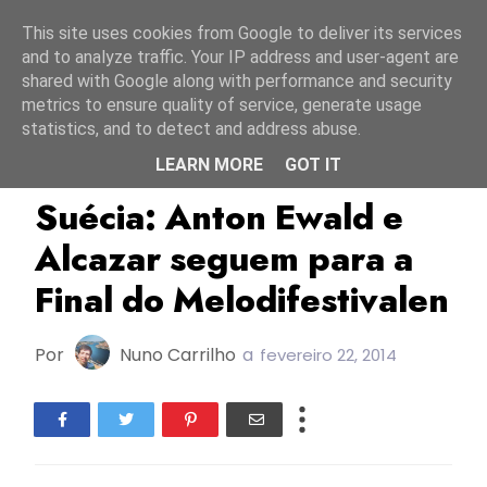
Início
7 agosto 2026
This site uses cookies from Google to deliver its services
and to analyze traffic. Your IP address and user-agent are
shared with Google along with performance and security
metrics to ensure quality of service, generate usage
statistics, and to detect and address abuse.
LEARN MORE
GOT IT
ESC2014
Melodifestivalen
Suécia
Suécia: Anton Ewald e
Alcazar seguem para a
Final do Melodifestivalen
Por
Nuno Carrilho
a
fevereiro 22, 2014