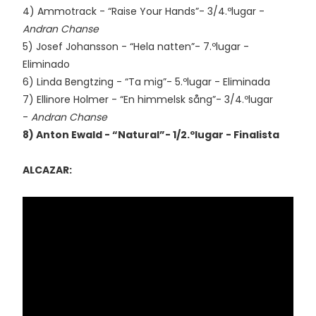
4) Ammotrack - “Raise Your Hands”- 3/4.ºlugar -
Andran Chanse
5) Josef Johansson - “Hela natten”- 7.ºlugar -
Eliminado
6) Linda Bengtzing - “Ta mig”- 5.ºlugar - Eliminada
7) Ellinore Holmer - “En himmelsk sång”- 3/4.ºlugar
-
Andran Chanse
8) Anton Ewald - “Natural”- 1/2.ºlugar - Finalista
ALCAZAR: