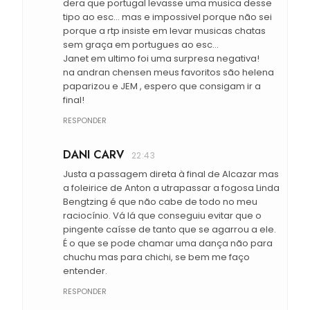
dera que portugal levasse uma musica desse
tipo ao esc... mas e impossivel porque não sei
porque a rtp insiste em levar musicas chatas
sem graça em portugues ao esc...
Janet em ultimo foi uma surpresa negativa!
na andran chensen meus favoritos são helena
paparizou e JEM , espero que consigam ir a
final!
RESPONDER
DANI CARV
22:43
Justa a passagem direta à final de Alcazar mas
a foleirice de Anton a utrapassar a fogosa Linda
Bengtzing é que não cabe de todo no meu
raciocínio. Vá lá que conseguiu evitar que o
pingente caísse de tanto que se agarrou a ele.
É o que se pode chamar uma dança não para
chuchu mas para chichi, se bem me faço
entender.
RESPONDER