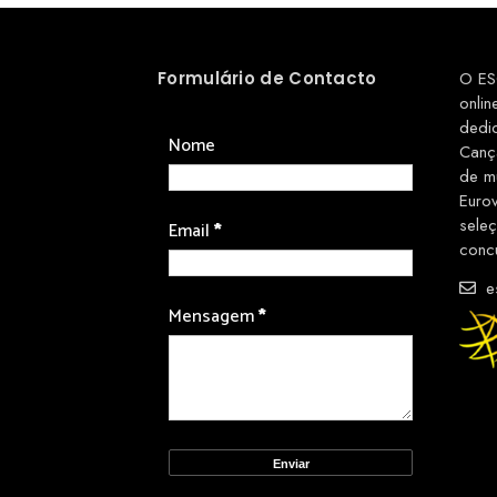
Formulário de Contacto
O ES
onlin
dedi
Nome
Canç
de m
Euro
sele
Email
*
conc
es
Mensagem
*