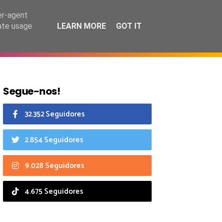
9 agosto 2026
er-agent
rate usage
LEARN MORE
GOT IT
CIAIS
CALENDÁRIO
Segue-nos!
32.352 Seguidores
2.854 Seguidores
9.028 Seguidores
4.675 Seguidores