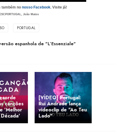
as também no
nosso Facebook
. Visite já!
ESCPORTUGAL, João Matos
SO
PORTUGAL
 versão espanhola de "L’Essenziale"
ecorde
[VÍDEO] Portugal:
as canções
Rui Andrade lança
de 'Melhor
videoclip de "Ao Teu
 Década'
Lado"