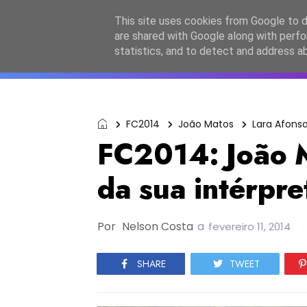
Início
Sobre a equipa
Contactos
Po
This site uses cookies from Google to de
are shared with Google along with perfo
ESC2027
JESC2026
F
statistics, and to detect and address a
FC2014
João Matos
Lara Afons
FC2014: João M
da sua intérpre
Por
Nelson Costa
a
fevereiro 11, 2014
SHARE
TWEET