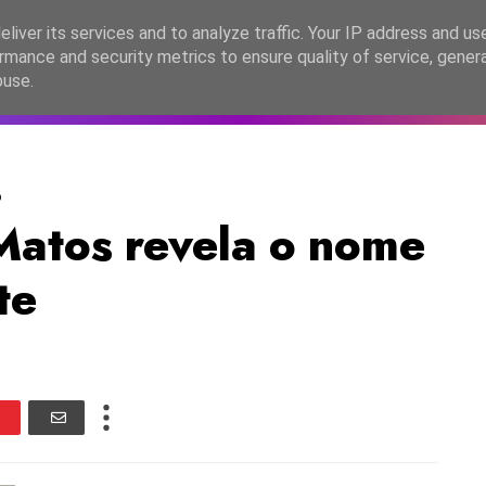
lítica de Privacidade
liver its services and to analyze traffic. Your IP address and us
rmance and security metrics to ensure quality of service, gene
C2026
EASC2026
PORTUGAL
LANÇAMENTOS
ESPE
buse.
o
atos revela o nome
te