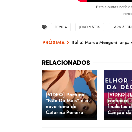
Esta e outras notíci
Fonte:
FC2014
JOÃO MATOS
LARA AFON
Itália: Marco Mengoni lança
[VÍDEO] Portugal:
[VÍDEO] R
"Não Dá Mais" é o
connosco 
novo tema de
finalistas 
Catarina Pereira
Canção da