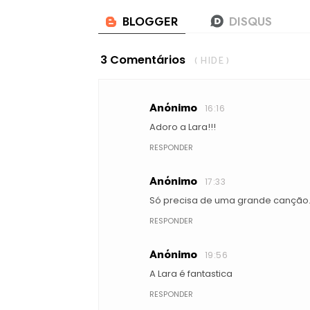
3 Comentários
( HIDE )
Anónimo
16:16
Adoro a Lara!!!
RESPONDER
Anónimo
17:33
Só precisa de uma grande canção..
RESPONDER
Anónimo
19:56
A Lara é fantastica
RESPONDER