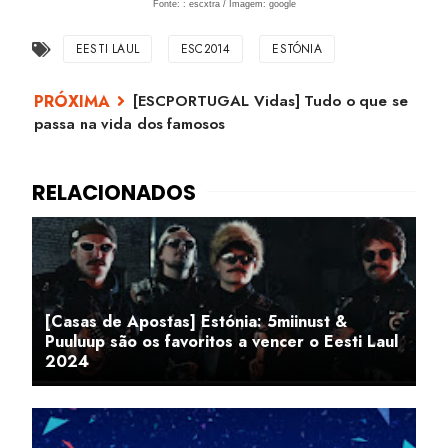
Fonte: : escxtra / Imagem: google
EESTI LAUL
ESC2014
ESTÓNIA
[ESCPORTUGAL Vidas] Tudo o que se
passa na vida dos famosos
[Casas de Apostas] Estónia: 5miinust &
Puuluup são os favoritos a vencer o Eesti Laul
2024