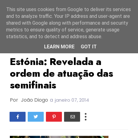
Início
7 agosto 2026
This site uses cookies from Google to deliver its services
and to analyze traffic. Your IP address and user-agent are
shared with Google along with performance and security
metrics to ensure quality of service, generate usage
statistics, and to detect and address abuse.
LEARN MORE
GOT IT
Eesti Laul
ESC2014
Estónia
Estónia: Revelada a
ordem de atuação das
semifinais
Por
João Diogo
a
janeiro 07, 2014