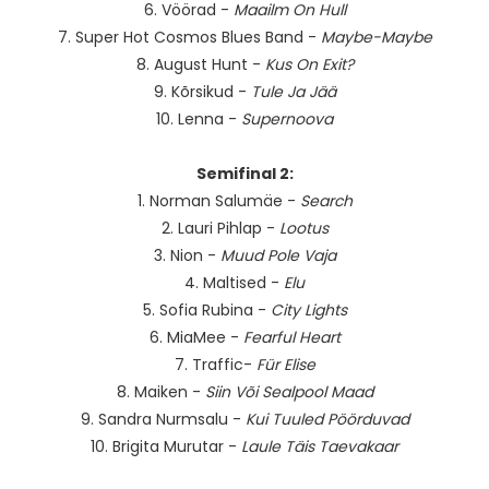
6. Vöörad -
Maailm On Hull
7. Super Hot Cosmos Blues Band -
Maybe-Maybe
8. August Hunt -
Kus On Exit?
9. Kõrsikud -
Tule Ja Jää
10. Lenna -
Supernoova
Semifinal 2:
1. Norman Salumäe -
Search
2. Lauri Pihlap -
Lootus
3. Nion -
Muud Pole Vaja
4. Maltised -
Elu
5. Sofia Rubina -
City Lights
6. MiaMee -
Fearful Heart
7. Traffic-
Für Elise
8. Maiken -
Siin Või Sealpool Maad
9. Sandra Nurmsalu -
Kui Tuuled Pöörduvad
10. Brigita Murutar -
Laule Täis Taevakaar