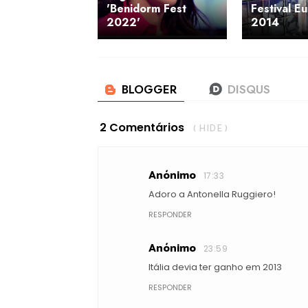
'Benidorm Fest
Festival E
2022'
2014
2 Comentários
( HIDE )
Anónimo
17:33
Adoro a Antonella Ruggiero!
RESPONDER
Anónimo
23:59
Itália devia ter ganho em 2013
RESPONDER