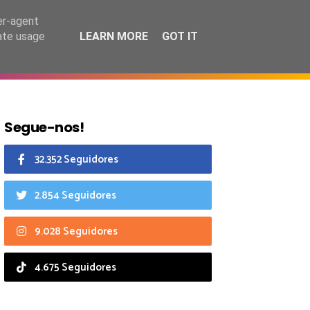
6 agosto 2026
er-agent
rate usage
LEARN MORE
GOT IT
CIAIS
CALENDÁRIO
Segue-nos!
32.352 Seguidores
2.854 Seguidores
9.028 Seguidores
4.675 Seguidores