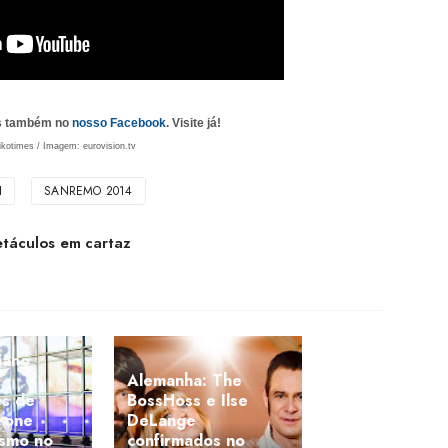
as também no
nosso Facebook
. Visite já!
ikotimes / Imagem: eurovision.tv
I
SANREMO 2014
etáculos em cartaz
iano
Alemanha: The
es de
BossHoss e Ilse
rone
DeLange
ismo no
confirmados no