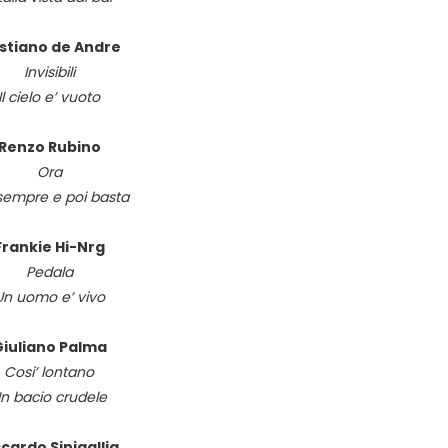
istiano de Andre
Invisibili
Il cielo e’ vuoto
Renzo Rubino
Ora
sempre e poi basta
Frankie Hi-Nrg
Pedala
Un uomo e’ vivo
iuliano Palma
Cosi’ lontano
n bacio crudele
ccardo Sinigallia