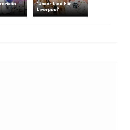
urovisão
'Unser Lied Für
Liverpool'