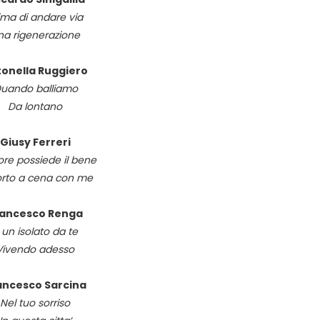
ima di andare via
na rigenerazione
onella Ruggiero
uando balliamo
Da lontano
Giusy Ferreri
re possiede il bene
orto a cena con me
rancesco Renga
 un isolato da te
Vivendo adesso
ancesco Sarcina
Nel tuo sorriso