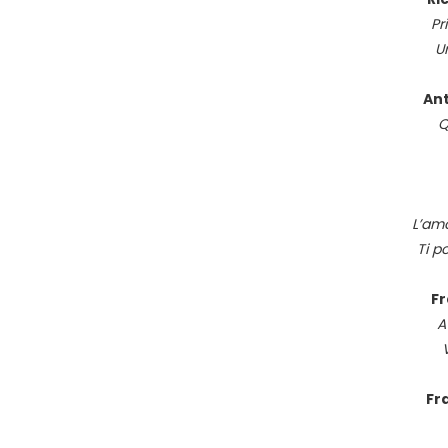
Pr
U
Ant
Q
L’amo
Ti p
F
A
Fr