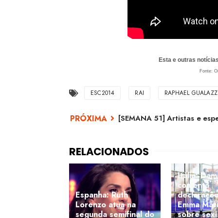
Esta e outras notíci
Fonte: O
ESC2014
RAI
RAPHAEL GUALAZZ
[SEMANA 51] Artistas e esp
Itália: Dam
comenta
Espanha: Ruth
declaraçõ
Lorenzo atua na
Emma Mar
segunda semifinal do
sobre sex