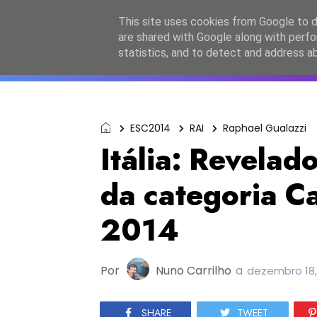
Início
Sobre a equipa
Contactos
Po
This site uses cookies from Google to de
are shared with Google along with perfo
ESC2027
JESC2026
F
statistics, and to detect and address a
ESC2014
RAI
Raphael Gualazzi
Itália: Revelad
da categoria C
2014
Por
Nuno Carrilho
a
dezembro 18,
SHARE
TWEET