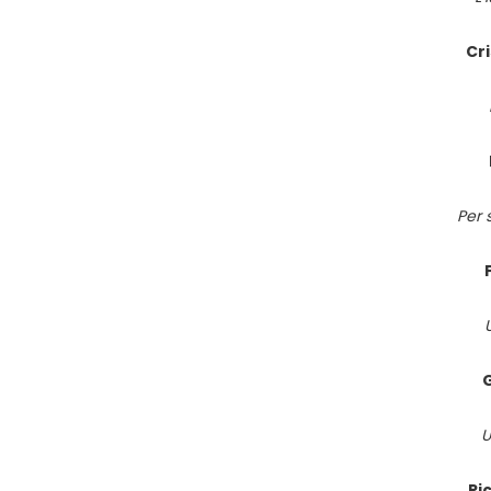
Cr
Per 
G
U
Ri