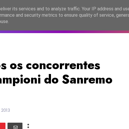
lítica de Privacidade
liver its services and to analyze traffic. Your IP address and us
rmance and security metrics to ensure quality of service, gene
C2026
EASC2026
PORTUGAL
LANÇAMENTOS
ESPE
buse.
os os concorrentes
ampioni do Sanremo
 2013