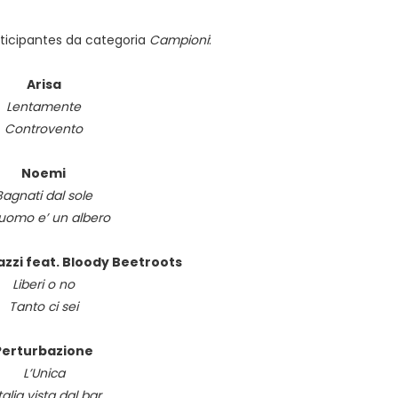
rticipantes da categoria
Campioni
:
Arisa
Lentamente
Controvento
Noemi
Bagnati dal sole
uomo e’ un albero
zzi feat. Bloody Beetroots
Liberi o no
Tanto ci sei
Perturbazione
L’Unica
Italia vista dal bar