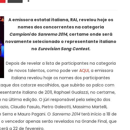
A emissora estatal italiana, RAI, revelou hoje os
nomes dos concorrentes na categoria
Campioni
do
Sanremo 2014
, certame onde será
novamente selecionado o representante italiano
no
Eurovision Song Contest.
Depois de revelar a lista de participantes na categoria
de novos talentos, como pode ver
AQUI
, a emissora
italiana revelou hoje os nomes dos participantes
taque dos catorze escolhidos, que subirão ao palco com
sentante italiano de 2011, Raphael Gualazzi, no certame,
 na última edição. O júri responsável pela seleção dos
io, Claudio Fasulo, Pietro Galeotti, Massimo Martelli,
e Serra e Mauro Pagani. O
Sanremo 2014
terá início a 18 de
e o vencedor apenas serão revelados na Grande Final, que
erá a 22 de fevereiro.