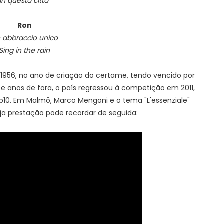
In questa citta’
Ron
 abbraccio unico
Sing in the rain
m 1956, no ano de criação do certame, tendo vencido por
ze anos de fora, o país regressou à competição em 2011,
p10. Em Malmö, Marco Mengoni e o tema "L'essenziale"
ja prestação pode recordar de seguida: