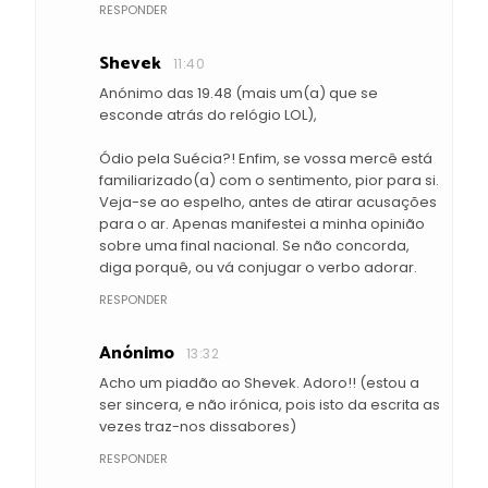
RESPONDER
Shevek
11:40
Anónimo das 19.48 (mais um(a) que se
esconde atrás do relógio LOL),
Ódio pela Suécia?! Enfim, se vossa mercê está
familiarizado(a) com o sentimento, pior para si.
Veja-se ao espelho, antes de atirar acusações
para o ar. Apenas manifestei a minha opinião
sobre uma final nacional. Se não concorda,
diga porquê, ou vá conjugar o verbo adorar.
RESPONDER
Anónimo
13:32
Acho um piadão ao Shevek. Adoro!! (estou a
ser sincera, e não irónica, pois isto da escrita as
vezes traz-nos dissabores)
RESPONDER