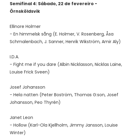
Semifinal 4: Sábado, 22 de fevereiro -
Örnsköldsvik
Ellinore Holmer
- En himmelsk sång (E. Holmer, V. Rosenberg, Åsa
Schmalenbach, J. Sanner, Henrik Wikström, Amir Aly)
I.D.A.
- Fight me if you dare (Albin Nicklasson, Nicklas Laine,
Louise Frick Sveen)
Josef Johansson
- Hela natten (Peter Boström, Thomas G:son, Josef
Johansson, Peo Thyrén)
Janet Leon
- Hollow (Karl-Ola Kjellholm, Jimmy Jansson, Louise
Winter)