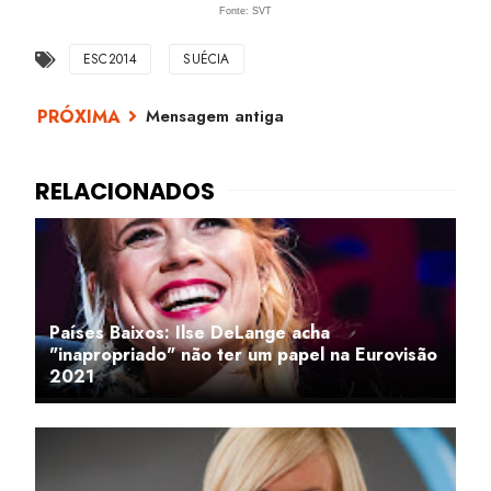
Fonte: SVT
ESC2014
SUÉCIA
Mensagem antiga
Países Baixos: Ilse DeLange acha
"inapropriado" não ter um papel na Eurovisão
2021