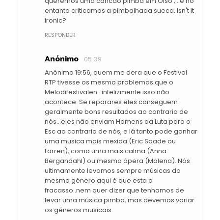
queremos uma cancão pimba em Olso ,.. e no
entanto criticamos a pimbalhada sueca. Isn't it
ironic?
RESPONDER
Anónimo
05:39
Anónimo 19:56, quem me dera que o Festival
RTP tivesse os mesmo problemas que o
Melodifestivalen...infelizmente isso não
acontece. Se reparares eles conseguem
geralmente bons resultados ao contrario de
nós...eles não enviam Homens da Luta para o
Esc ao contrario de nós, e lá tanto pode ganhar
uma musica mais mexida (Eric Saade ou
Lorren), como uma mais calma (Anna
Bergandahl) ou mesmo ópera (Malena). Nós
ultimamente levamos sempre músicas do
mesmo género aqui é que esta o
fracasso..nem quer dizer que tenhamos de
levar uma música pimba, mas devemos variar
os géneros musicais.