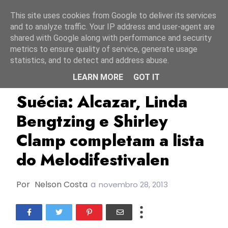
Início
7 agosto 2026
This site uses cookies from Google to deliver its services
and to analyze traffic. Your IP address and user-agent are
shared with Google along with performance and security
metrics to ensure quality of service, generate usage
statistics, and to detect and address abuse.
LEARN MORE
GOT IT
ESC2014
Suécia
Suécia: Alcazar, Linda
Bengtzing e Shirley
Clamp completam a lista
do Melodifestivalen
Por
Nelson Costa
a
novembro 28, 2013