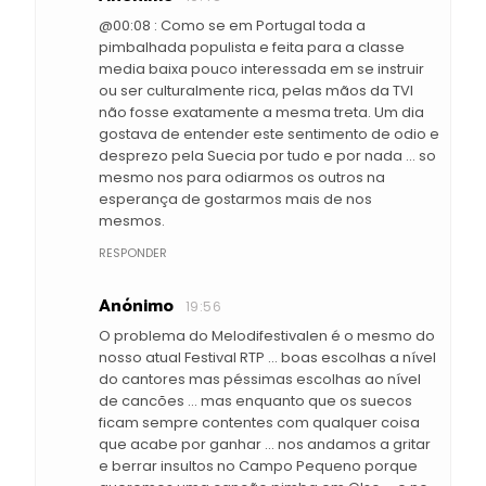
@00:08 : Como se em Portugal toda a
pimbalhada populista e feita para a classe
media baixa pouco interessada em se instruir
ou ser culturalmente rica, pelas mãos da TVI
não fosse exatamente a mesma treta. Um dia
gostava de entender este sentimento de odio e
desprezo pela Suecia por tudo e por nada ... so
mesmo nos para odiarmos os outros na
esperança de gostarmos mais de nos
mesmos.
RESPONDER
Anónimo
19:56
O problema do Melodifestivalen é o mesmo do
nosso atual Festival RTP ... boas escolhas a nível
do cantores mas péssimas escolhas ao nível
de cancões ... mas enquanto que os suecos
ficam sempre contentes com qualquer coisa
que acabe por ganhar ... nos andamos a gritar
e berrar insultos no Campo Pequeno porque