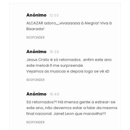
Anónimo
12:03
ALCAZAR adoro,,,,vivaaaaaa à Alegria! Viva à
Bixarada!
RESPONDER
Anónimo
15:29
Jesus Cristo é só retornados...enfim este ano
este melodi ñ me surpreende.
Vejamos as musicas e depois logo se vê xD
RESPONDER
Anónimo
16:49
Só retornados?! Há imensa gente a estrear-se
este ano, não devemos estar a falar da mesma
final nacional. Janet Leon que maravilha!!!
RESPONDER