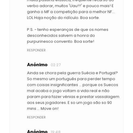
verbo adorar, muitos 'Uau!!!' e pouco mais! E
ganha o MF a competição para a melhor NF...
LOL Haja noção do ridículo. Boa sorte.
P.S. - tenho esperanças de que os nomes
desconhecidos salvem a honra do
purpurinesco convento. Boa sorte!
RESPONDER
Anónimo
02:27
Ainda se chora pela guerra Suécia e Portugal?
So mesmo um português para perder tempo
com coisas insignificantes ... porque os Suecos
mal acaba o jogo voltam a vida real e não
param para fazer vénias e prestar vassalagem
aos seus jogadores. E so um jogo são so 90
mins ... Move on!
RESPONDER
Anónimo
19:48