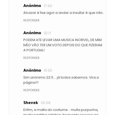
Anónimo
17:43
Alcazar é fixe agor.a andar a insultar é que não.
RESPONDER
Anónimo
22:11
PODEM ATE LEVAR UMA MUSICA INCRIVEL, DE MIM
NÃO VÃO TER UM VOTO DEPOIS DO QUE FIZERAM
A PORTUGAL!
RESPONDER
Anónimo
01:30
Sim anónimo 22:11.....já todos sabemos. Vira a
página!!!
RESPONDER
Shevek
00:08
Enfim, a malta do costume... muita purpurina,
muita pastilha elástica, frequente recurso ao