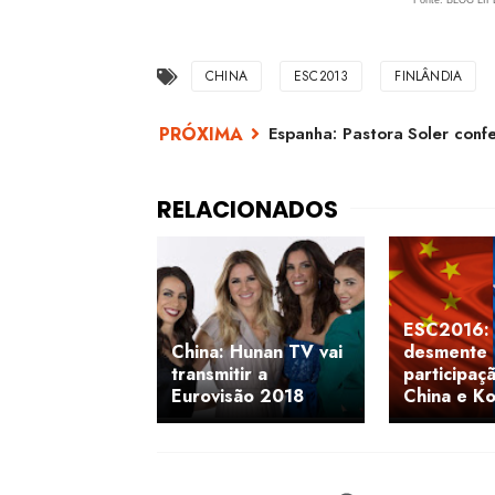
Fonte: BLOG LI
CHINA
ESC2013
FINLÂNDIA
Espanha: Pastora Soler con
ESC2016:
China: Hunan TV vai
desmente
transmitir a
participaç
Eurovisão 2018
China e K