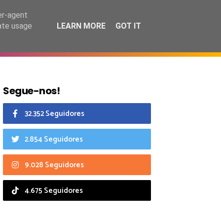
7 agosto 2026
er-agent
rate usage
LEARN MORE
GOT IT
CIAIS
CALENDÁRIO
Segue-nos!
32.352 Seguidores
2.854 Seguidores
9.028 Seguidores
4.675 Seguidores