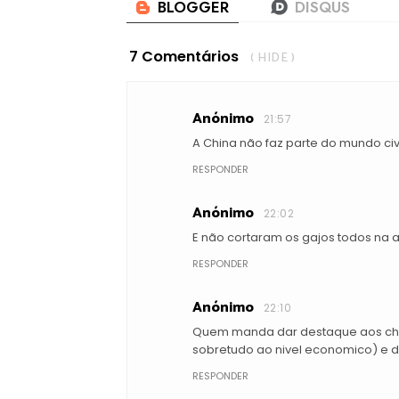
7 Comentários
( HIDE )
Anónimo
21:57
A China não faz parte do mundo civ
RESPONDER
Anónimo
22:02
E não cortaram os gajos todos na
RESPONDER
Anónimo
22:10
Quem manda dar destaque aos chin
sobretudo ao nivel economico) e d
RESPONDER