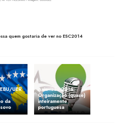
FE AFTER HELSINKI / Imagem: GOOGLE
fessa quem gostaria de ver no ESC2014
 EBU/UER
Asiavisão 2014:
Organização (quase)
ão da
inteiramente
osovo
portuguesa