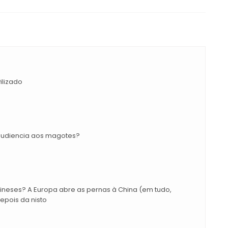
ilizado
 audiencia aos magotes?
eses? A Europa abre as pernas à China (em tudo,
epois da nisto