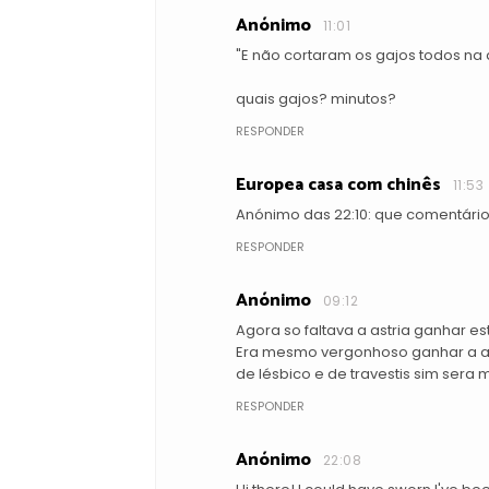
Anónimo
11:01
"E não cortaram os gajos todos na
quais gajos? minutos?
RESPONDER
Europea casa com chinês
11:53
Anónimo das 22:10: que comentário
RESPONDER
Anónimo
09:12
Agora so faltava a astria ganhar es
Era mesmo vergonhoso ganhar a astr
de lésbico e de travestis sim sera
RESPONDER
Anónimo
22:08