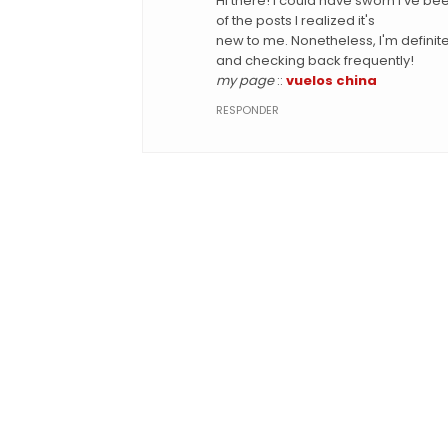
Hi there! I could have sworn I've be
of the posts I realized it's
new to me. Nonetheless, I'm definite
and checking back frequently!
my page
::
vuelos china
RESPONDER