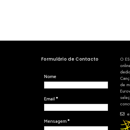
Formulário de Contacto
O ES
onlin
dedi
Nome
Canç
de m
Euro
sele
Email
*
conc
es
Mensagem
*