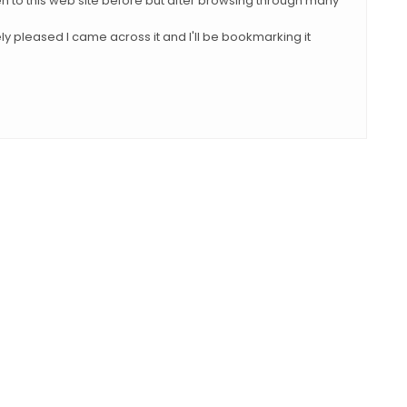
en to this web site before but after browsing through many
ly pleased I came across it and I'll be bookmarking it