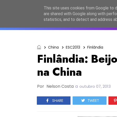
Início
Sobre a equipa
Contactos
Po
This site uses cookies from Google to de
are shared with Google along with perfo
ESC2027
JESC2026
F
statistics, and to detect and address a
China
ESC2013
Finlândia
Finlândia: Beij
na China
Por
Nelson Costa
a
outubro 07, 2013
SHARE
TWEET