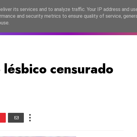
lítica de Privacidade
liver its services and to analyze traffic. Your IP address and us
rmance and security metrics to ensure quality of service, gene
C2026
EASC2026
PORTUGAL
LANÇAMENTOS
ESPE
buse.
o lésbico censurado