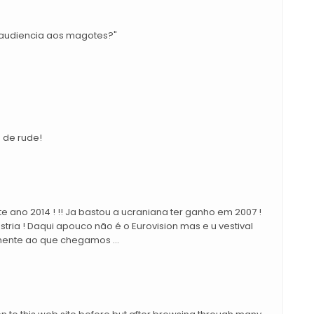
 audiencia aos magotes?"
 de rude!
te ano 2014 ! !! Ja bastou a ucraniana ter ganho em 2007 !
ia ! Daqui apouco não é o Eurovision mas e u vestival
 mente ao que chegamos ...