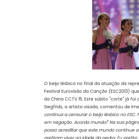
O beijo lésbico no final da atuação da repr
Festival Eurovisão da Canção (ESC2013) q
da China CCTV 15. Este súbito "corte" já fo
Siegfrids, a artista visada, comentou de ime
continua a censurar o beijo lésbico no ESC
em negação. Acorda mundo!
" Na sua pági
posso acreditar que este mundo continue a 
prefiram viver na idade da pedra. Eu prefiro 