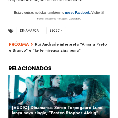
a apresentar-se, se retirou oficialmente.
Esta e outras notícias também no
nosso Facebook
. Visite já!
Fonte: Oikotimes / Imagem: JanelaESC
DINAMARCA
ESC2014
Rui Andrade interpreta "Amor a Preto
e Branco" e "Ia-te mireasa ziua buna"
[ÁUDIO] Dinamarca: Søren Torpegaard Lund
lança novo single, "Festen Stopper Aldrig"