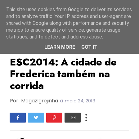
Início
7 agosto 2026
This site uses cookies from Google to deliver its services
and to analyze traffic. Your IP address and user-agent are
shared with Google along with performance and security
metrics to ensure quality of service, generate usage
statistics, and to detect and address abuse.
LEARN MORE
GOT IT
Dinamarca
ESC2014
ESC2014: A cidade de
Frederica também na
corrida
Por
MagazIgrejinha
a
maio 24, 2013