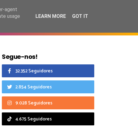
6 agosto 2026
er-agent
rate usage
LEARN MORE
GOT IT
CIAIS
CALENDÁRIO
Segue-nos!
32.352 Seguidores
2.854 Seguidores
9.028 Seguidores
4.675 Seguidores