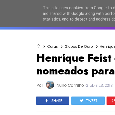
Início
Sobre a equipa
Contactos
Po
This site uses cookies from Google to de
are shared with Google along with perfo
ESC2027
JESC2026
F
statistics, and to detect and address a
Caras
Globos De Ouro
Henrique
Henrique Feist
nomeados para
Por
Nuno Carrilho
a
abril 23, 2013
SHARE
TWEET