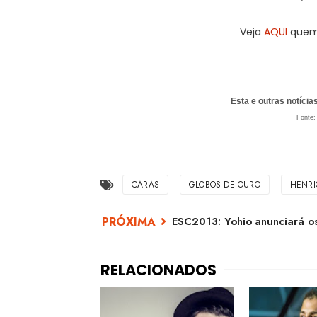
Veja
AQUI
quem 
Esta e outras notíci
Fonte:
CARAS
GLOBOS DE OURO
HENRI
ESC2013: Yohio anunciará o