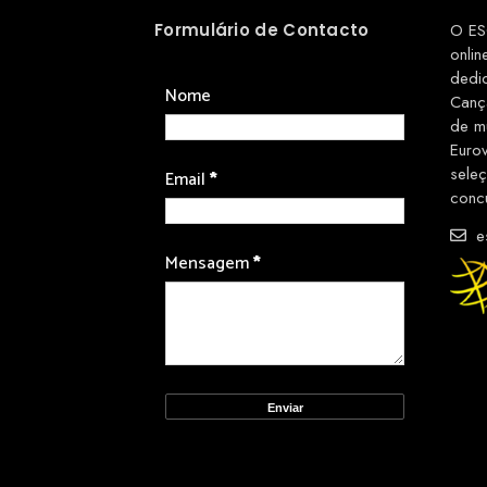
Formulário de Contacto
O ES
onlin
dedi
Nome
Canç
de m
Euro
sele
Email
*
conc
es
Mensagem
*