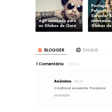
Portugal: 
Pelos Dois
Salvador S
Agir nomeado para
nomeados
os Globos de Ouro
Globos de
1 Comentário
( HIDE )
Anónimo
06:29
O baltazar excelente. Parabens
RESPONDER