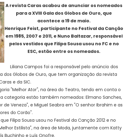
A revista Caras acabou de anunciar os nomeados
para a XVIII Gala dos Globos de Ouro, que
acontece a 19 de maio.
Henrique Feist, participante no Festival da Canção
em 1985, 2007 e 2011, e Nuno Baltazar, responsável
pelos vestidos que Filipa Sousa usou no FC e no
ESC, estão entre os nomeados.
Liliana Campos foi a responsável pelo anúncio dos
ala dos Globos de Ouro, que tem organização da revista
Caras e da SIC.
oria "Melhor Ator", na área do Teatro, tendo em conta o
ssa categoria estão também nomeados: Elmano Sanches,
r de Veneza", e Miguel Seabra em "O senhor Ibrahim e as
lores do Corão".
 que Filipa Sousa usou no Festival da Canção 2012 e no
elhor Estilista", na área de Moda, juntamente com Katty
ís Buchinho e Luís Onofre.