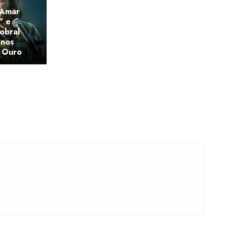
"Amar
" e
obral
 nos
 Ouro