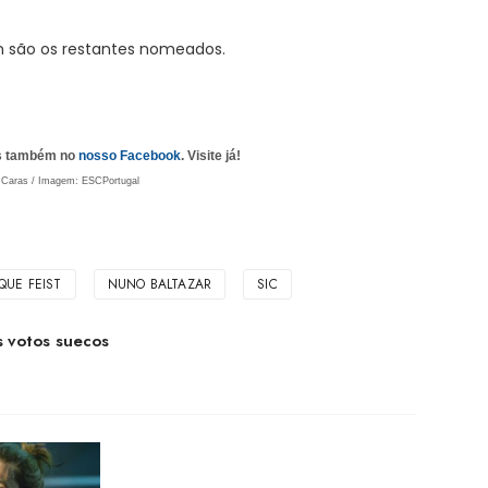
são os restantes nomeados.
as também no
nosso Facebook
. Visite já!
 Caras / Imagem: ESCPortugal
QUE FEIST
NUNO BALTAZAR
SIC
s votos suecos