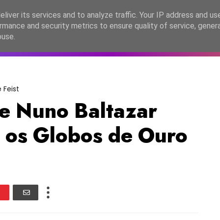
lítica de Privacidade
liver its services and to analyze traffic. Your IP address and us
rmance and security metrics to ensure quality of service, gene
C2026
EASC2026
PORTUGAL
LANÇAMENTOS
ESPE
buse.
 Feist
 e Nuno Baltazar
 os Globos de Ouro