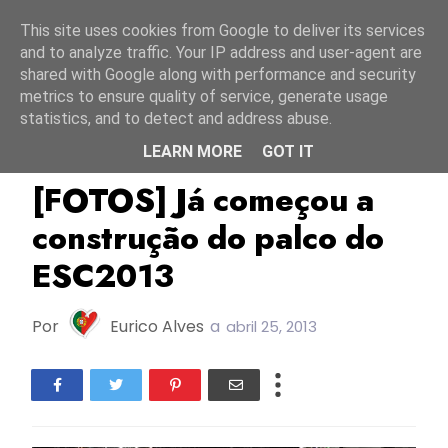
Início
10 agosto 2026
This site uses cookies from Google to deliver its services
and to analyze traffic. Your IP address and user-agent are
shared with Google along with performance and security
metrics to ensure quality of service, generate usage
statistics, and to detect and address abuse.
LEARN MORE
GOT IT
ESC2013
Suécia
[FOTOS] Já começou a
construção do palco do
ESC2013
Por
Eurico Alves
a
abril 25, 2013