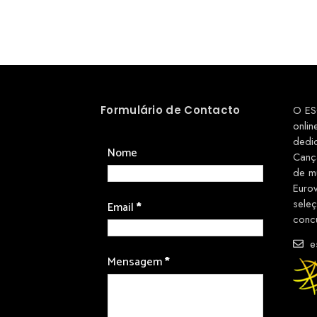
Formulário de Contacto
O ES
onlin
dedi
Nome
Canç
de m
Euro
sele
Email
*
conc
es
Mensagem
*