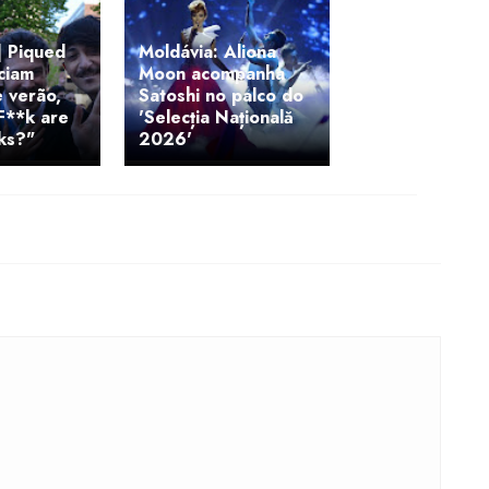
 Piqued
Moldávia: Aliona
ciam
Moon acompanha
 verão,
Satoshi no palco do
F**k are
'Selecția Națională
ks?"
2026'