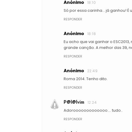
Anónimo
18:10
Só por essa carinha... já ganhou! É
RESPONDER
Anónimo
18:18
Eu acho que vai ganhar o ESC2013,
grande canção. A melhor das 39, n
RESPONDER
Anónimo
22:49
Roma 2014. Tenho dito.
RESPONDER
P@l@lvim
12:24
Adorooooooooooooo.... tudo..
RESPONDER