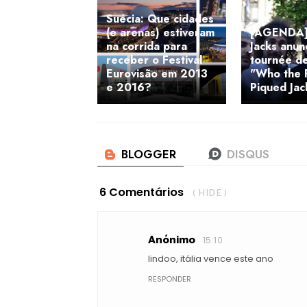
Suécia: Que cidades
(e arenas) estiveram
[AGENDA]
na corrida para
Jacks anun
receber o Festival
tournée de
Eurovisão em 2013
"Who the 
e 2016?
Piqued Jac
6 Comentários
( HIDE )
Anónimo
15:10
lindoo, itália vence este ano
RESPONDER