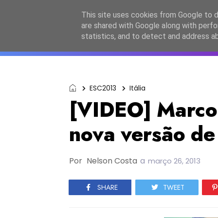
Início
Sobre a equipa
Contactos
Po
This site uses cookies from Google to de
are shared with Google along with perfo
ESC2027
JESC2026
F
statistics, and to detect and address a
ESC2013
Itália
[VIDEO] Marco
nova versão de 
Por
Nelson Costa
a
março 26, 2013
SHARE
TWEET