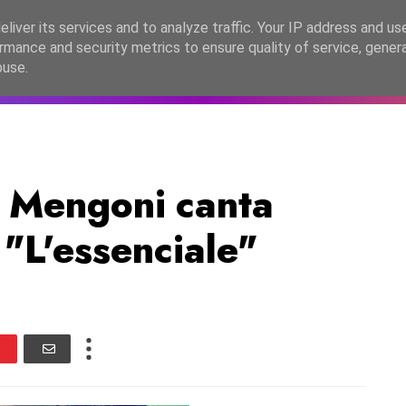
lítica de Privacidade
liver its services and to analyze traffic. Your IP address and us
rmance and security metrics to ensure quality of service, gene
C2026
EASC2026
PORTUGAL
LANÇAMENTOS
ESPE
buse.
 Mengoni canta
"L'essenciale"