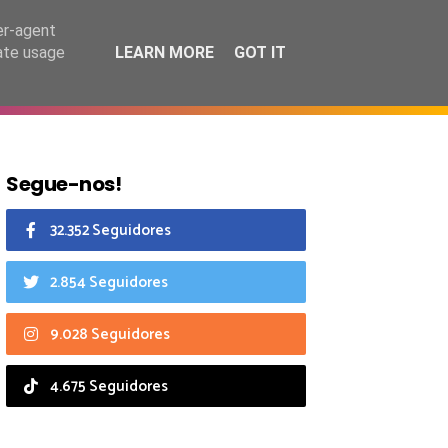
8 agosto 2026
er-agent
rate usage
LEARN MORE
GOT IT
CIAIS
CALENDÁRIO
Segue-nos!
32.352 Seguidores
2.854 Seguidores
9.028 Seguidores
4.675 Seguidores