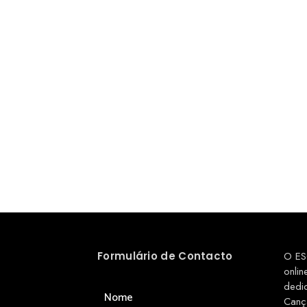
Formulário de Contacto
O ES
onlin
dedi
Nome
Canç