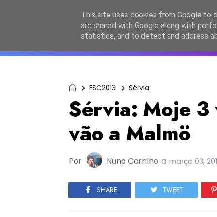
Início
Sobre a equipa
Contactos
Po
This site uses cookies from Google to de
are shared with Google along with perfo
ESC2027
JESC2026
F
statistics, and to detect and address a
ESC2013
Sérvia
Sérvia: Moje 3
vão a Malmö
Por
Nuno Carrilho
a
março 03, 20
SHARE
TWEET