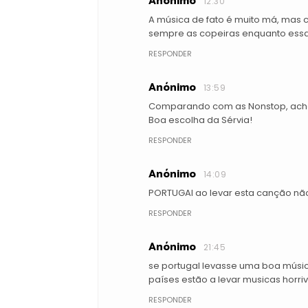
Anónimo
12:30
A música de fato é muito má, mas 
sempre as copeiras enquanto essa
RESPONDER
Anónimo
13:59
Comparando com as Nonstop, acho 
Boa escolha da Sérvia!
RESPONDER
Anónimo
14:09
PORTUGAl ao levar esta canção não
RESPONDER
Anónimo
21:45
se portugal levasse uma boa músic
países estão a levar musicas horriv
RESPONDER