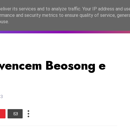
lítica de Privacidade
liver its services and to analyze traffic. Your IP address and us
rmance and security metrics to ensure quality of service, gene
C2026
EASC2026
PORTUGAL
LANÇAMENTOS
ESPE
buse.
 vencem Beosong e
13