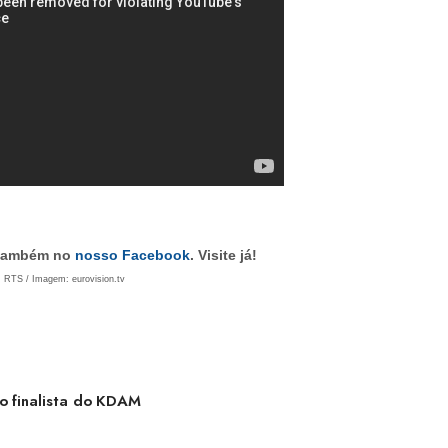
s também no
nosso Facebook
. Visite já!
: RTS / Imagem: eurovision.tv
mo finalista do KDAM