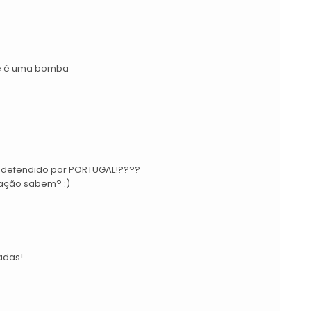
 e é uma bomba
s defendido por PORTUGAL!????
cação sabem? :)
adas!