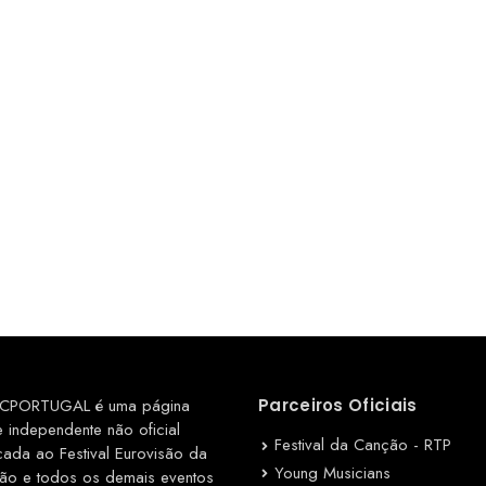
CPORTUGAL é uma página
Parceiros Oficiais
e independente não oficial
Festival da Canção - RTP
cada ao Festival Eurovisão da
Young Musicians
ão e todos os demais eventos