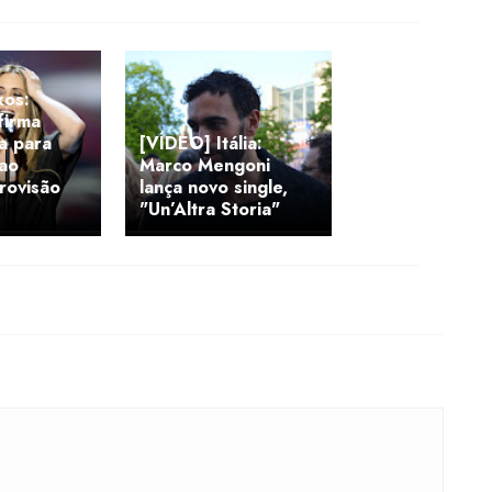
xos:
firma
a para
[VÍDEO] Itália:
 ao
Marco Mengoni
urovisão
lança novo single,
"Un’Altra Storia"