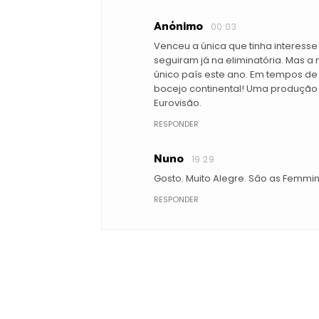
Anónimo
00:03
Venceu a única que tinha interesse
seguiram já na eliminatória. Mas a
único país este ano. Em tempos de
bocejo continental! Uma produção 
Eurovisão.
RESPONDER
Nuno
19:29
Gosto. Muito Alegre. Sâo as Femmin
RESPONDER