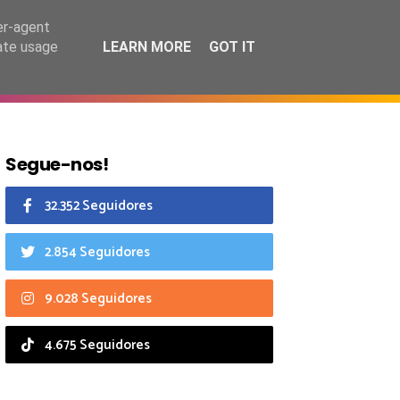
7 agosto 2026
er-agent
rate usage
LEARN MORE
GOT IT
CIAIS
CALENDÁRIO
Segue-nos!
32.352 Seguidores
2.854 Seguidores
9.028 Seguidores
4.675 Seguidores