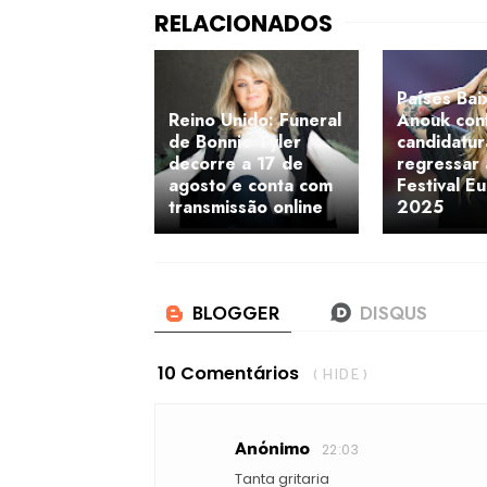
Países Bai
Reino Unido: Funeral
Anouk con
de Bonnie Tyler
candidatur
decorre a 17 de
regressar
agosto e conta com
Festival E
transmissão online
2025
10 Comentários
( HIDE )
Anónimo
22:03
Tanta gritaria