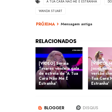
A TUA CARA NÃO ME É ESTRANHA
DO
WANDA STUART
Mensagem antiga
[VÍDEO] Soraia
[VÍDEO] M
Tavares vence a gala
Josef imit
de estreia de 'A Tua
versão che
Cara Não Me É
Tua Cara 
Estranha'
Estranha'