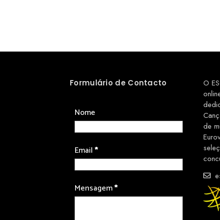
Formulário de Contacto
O ES
onlin
dedi
Nome
Canç
de m
Euro
sele
Email
*
conc
es
Mensagem
*