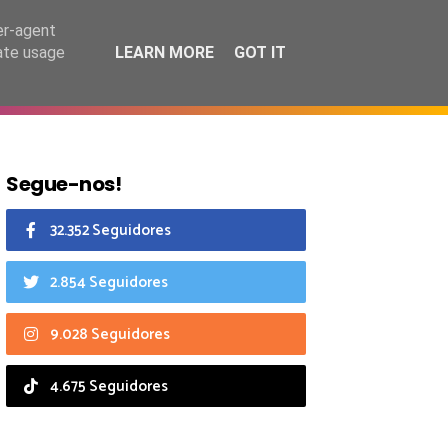
8 agosto 2026
er-agent
rate usage
LEARN MORE
GOT IT
CIAIS
CALENDÁRIO
Segue-nos!
32.352 Seguidores
2.854 Seguidores
9.028 Seguidores
4.675 Seguidores