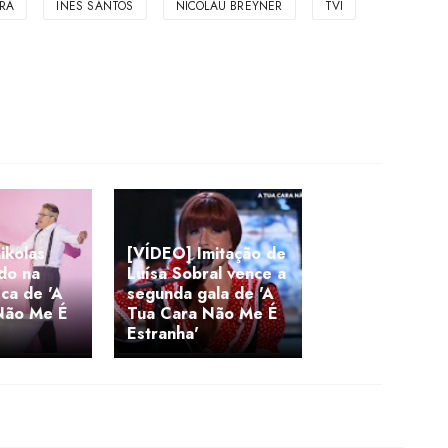
RA
INÊS SANTOS
NICOLAU BREYNER
TVI
ikolas
[VÍDEO] Imitação de
ado na
Luísa Sobral vence a
ca de 'A
segunda gala de 'A
Não Me É
Tua Cara Não Me É
Estranha'