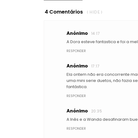
4 Comentários
( HIDE )
Anónimo
14:17
A Dora esteve fantastica e foi a me
RESPONDER
Anónimo
17:17
Ela ontem não era concorrente mas
uma mini serie duetos, não fazia s
fantástica.
RESPONDER
Anónimo
20:35
A Inês e a Wanda desafinaram bue
RESPONDER