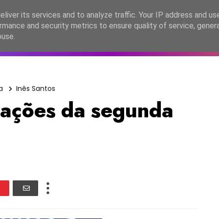
lítica de Privacidade
liver its services and to analyze traffic. Your IP address and us
rmance and security metrics to ensure quality of service, gene
C2026
EASC2026
PORTUGAL
LANÇAMENTOS
ESPE
buse.
a
Inês Santos
uações da segunda