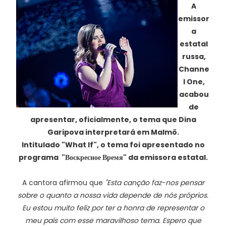
A
emissor
a
estatal
russa,
Channe
l One,
acabou
de
apresentar, oficialmente, o tema que Dina
Garipova interpretará em Malmö.
Intitulado "What If", o tema foi apresentado no
programa "Воскресное Время" da emissora estatal.
A cantora afirmou que
"Esta canção faz-nos pensar
sobre o quanto a nossa vida depende de nós próprios.
Eu estou muito feliz por ter a honra de representar o
meu país com esse maravilhoso tema. Espero que