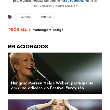
Esta e outras notícias também no
nosso Facebook
. Visite já!
Fonte: ChannelOne / Imagem: eurovision.tv
ESC2013
RÚSSIA
Mensagem antiga
Hungria: Morreu Helga Wéber, participante
em duas edições do Festival Eurovisão