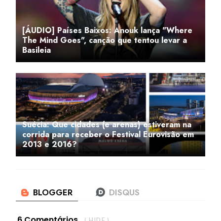
[ÁUDIO] Países Baixos: Anouk lança "Where
The Mind Goes", canção que tentou levar a
Basileia
Suécia: Que cidades (e arenas) estiveram na
corrida para receber o Festival Eurovisão em
2013 e 2016?
6 Comentários
( HIDE )