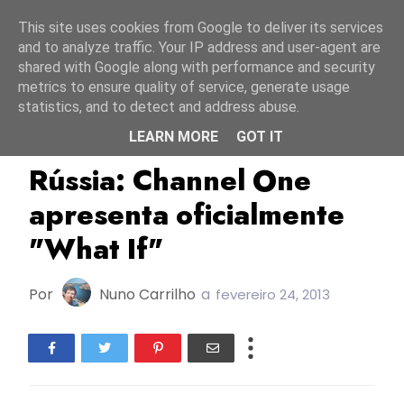
Início
9 agosto 2026
This site uses cookies from Google to deliver its services
and to analyze traffic. Your IP address and user-agent are
shared with Google along with performance and security
metrics to ensure quality of service, generate usage
statistics, and to detect and address abuse.
LEARN MORE
GOT IT
ESC2013
Rússia
Rússia: Channel One
apresenta oficialmente
"What If"
Por
Nuno Carrilho
a
fevereiro 24, 2013