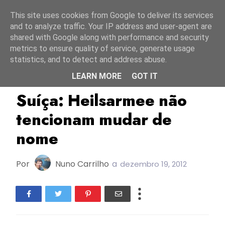
Início
8 agosto 2026
This site uses cookies from Google to deliver its services
and to analyze traffic. Your IP address and user-agent are
shared with Google along with performance and security
metrics to ensure quality of service, generate usage
statistics, and to detect and address abuse.
LEARN MORE
GOT IT
ESC2013
Suiça
Suíça: Heilsarmee não
tencionam mudar de
nome
Por
Nuno Carrilho
a
dezembro 19, 2012