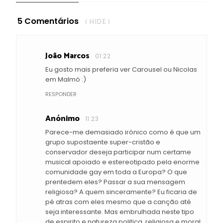
5 Comentários
( HIDE )
João Marcos
01:22
Eu gosto mais preferia ver Carousel ou Nicolas
em Malmö :)
RESPONDER
Anónimo
11:23
Parece-me demasiado irónico como é que um
grupo supostaente super-cristão e
conservador deseja participar num certame
musical apoiado e estereotipado pela enorme
comunidade gay em toda a Europa? O que
prentedem eles? Passar a sua mensagem
religiosa? A quem sinceramente? Eu ficaria de
pé atras com eles mesmo que a canção até
seja interessante. Mas embrulhada neste tipo
de espirito e natureza politica, religiosa e moral