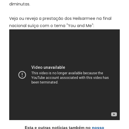
diminutas.
Veja ou reveja a prestação dos Heilsarmee na final
nacional suíça com o tema "You and Me":
Esta e outras notícias também no
nosso