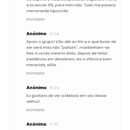
a la seculo XIX, para mim não. Tudo me parece
meramente hiporcrito.
RESPONDER
Anónimo
12:09
Apoio o grupo! Vão até ao fim e o que tiuver de
ser será mas não "partam", mantenham-se
fieis a vocês mesmo.Aliás, depois de tanta
insistência em desistirem, eis a Vitória e bem
merecida, alíás.
RESPONDER
Anónimo
14:29
Eu gostava de ver a Melissa em vez desse
velhos!
RESPONDER
Anónimo
17:20