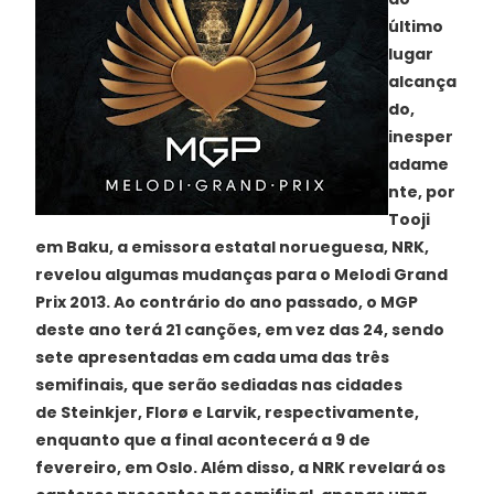
último
lugar
alcança
do,
inesper
adame
nte, por
Tooji
em Baku, a emissora estatal norueguesa, NRK,
revelou algumas mudanças para o Melodi Grand
Prix 2013. Ao contrário do ano passado, o MGP
deste ano terá 21 canções, em vez das 24, sendo
sete apresentadas em cada uma das três
semifinais, que serão sediadas nas cidades
de Steinkjer, Florø e Larvik, respectivamente,
enquanto que a final acontecerá a 9 de
fevereiro, em Oslo. Além disso, a NRK revelará os