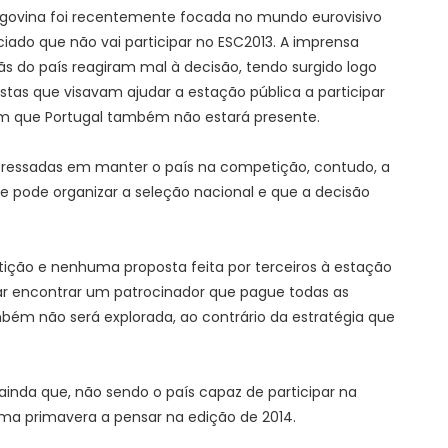
egovina foi recentemente focada no mundo eurovisivo
iado que não vai participar no ESC2013. A imprensa
fãs do país reagiram mal à decisão, tendo surgido logo
tas que visavam ajudar a estação pública a participar
m que Portugal também não estará presente.
eressadas em manter o país na competição, contudo, a
ue pode organizar a seleção nacional e que a decisão
ição e nenhuma proposta feita por terceiros à estação
tar encontrar um patrocinador que pague todas as
ém não será explorada, ao contrário da estratégia que
inda que, não sendo o país capaz de participar na
ima primavera a pensar na edição de 2014.