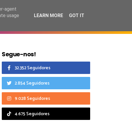
8 agosto 2026
er-agent
rate usage
LEARN MORE
GOT IT
CIAIS
CALENDÁRIO
Segue-nos!
32.352 Seguidores
2.854 Seguidores
9.028 Seguidores
4.675 Seguidores