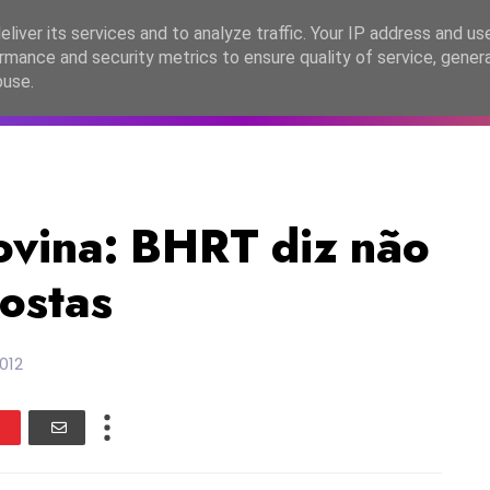
lítica de Privacidade
liver its services and to analyze traffic. Your IP address and us
rmance and security metrics to ensure quality of service, gene
C2026
EASC2026
PORTUGAL
LANÇAMENTOS
ESPE
buse.
vina: BHRT diz não
postas
012