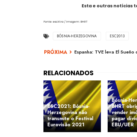
Esta e outras notícias
Fonte: escXtra / Imagem: BHRT
BÓSNIA-HERZEGOVINA
ESC2013
Espanha: TVE leva El Sueño
Bósnia-Her
ESC2021: Bósnia-
BHRT obri
Herzegovina não
vender imó
transmite o Festival
pagar dívi
Eurovisão 2021
EBU/UER