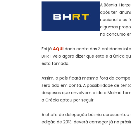
A Bósnia-Herz
após ter anunc
nacional e os 
algumas propos
no concurso e
Foi já
AQUI
dado conta das 3 entidades int
BHRT veio agora dizer que esta é a única q
está tomada.
Assim, o país ficará mesmo fora da compet
será tida em conta. A possibilidade de ten
despesas que envolvem a ida a Malmö tamb
a Grécia optou por seguir.
A chefe de delegação bósnia acrescentou a
edição de 2013, deverá começar já na próx