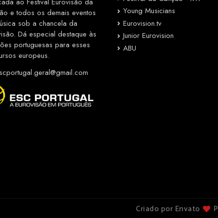
cada ao Festival Eurovisão da
Young Musicians
ão e todos os demais eventos
Eurovision.tv
úsica sob a chancela da
visão. Dá especial destaque às
Junior Eurovision
ções portuguesas para esses
ABU
ursos europeus.
cportugal.geral@gmail.com
Criado por Envato
P