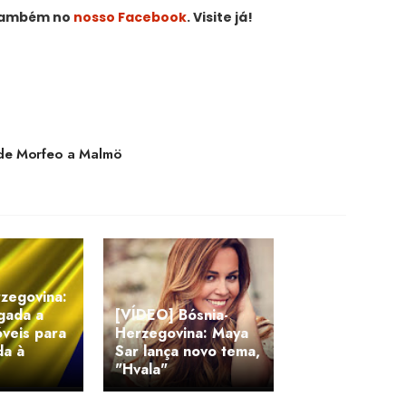
 também no
nosso Facebook
. Visite já!
 de Morfeo a Malmö
zegovina:
gada a
[VÍDEO] Bósnia-
veis para
Herzegovina: Maya
da à
Sar lança novo tema,
"Hvala"