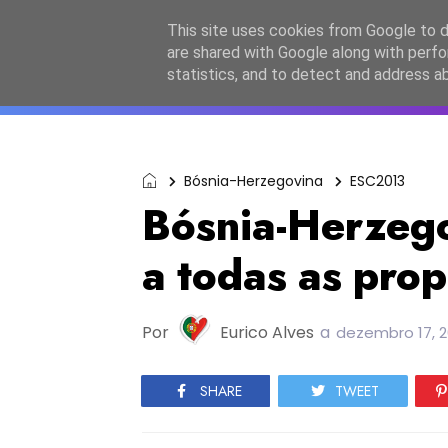
Início
Sobre a equipa
Contactos
Po
This site uses cookies from Google to de
are shared with Google along with perfo
ESC2027
JESC2026
F
statistics, and to detect and address a
Bósnia-Herzegovina
ESC2013
Bósnia-Herzego
a todas as pro
Por
Eurico Alves
a
dezembro 17, 2
SHARE
TWEET