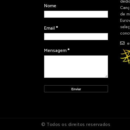
dedi
Nome
Canç
de m
Euro
sele
Email
*
conc
es
Mensagem
*
© Todos os direitos reservados