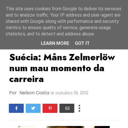
Início
7 agosto 2026
This site uses cookies from Google to deliver its services
and to analyze traffic. Your IP address and user-agent are
shared with Google along with performance and security
metrics to ensure quality of service, generate usage
statistics, and to detect and address abuse.
LEARN MORE
GOT IT
Måns Zelmerlöw
Suécia
Suécia: Måns Zelmerlöw
num mau momento da
carreira
Por
Nelson Costa
a
outubro 18, 2012