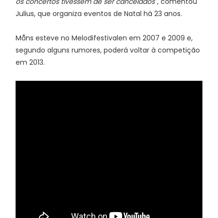
os concertos tivessem de ser cancelados
", comentou
Julius, que organiza eventos de Natal há 23 anos.
Måns esteve no Melodifestivalen em 2007 e 2009 e,
segundo alguns rumores, poderá voltar à competição
em 2013.