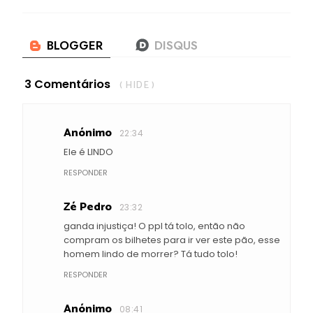
3 Comentários
( HIDE )
Anónimo
22:34
Ele é LINDO
RESPONDER
Zé Pedro
23:32
ganda injustiça! O ppl tá tolo, então não
compram os bilhetes para ir ver este pão, esse
homem lindo de morrer? Tá tudo tolo!
RESPONDER
Anónimo
08:41