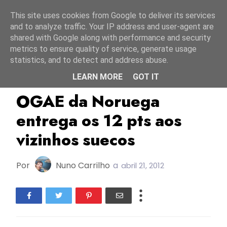
Início
8 agosto 2026
This site uses cookies from Google to deliver its services
and to analyze traffic. Your IP address and user-agent are
shared with Google along with performance and security
metrics to ensure quality of service, generate usage
statistics, and to detect and address abuse.
LEARN MORE
GOT IT
ESC2012
OGAE
Suécia
OGAE da Noruega
entrega os 12 pts aos
vizinhos suecos
Por
Nuno Carrilho
a
abril 21, 2012