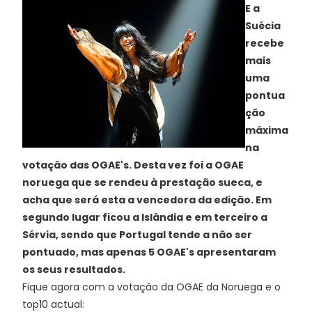
E a
Suécia
recebe
mais
uma
pontua
ção
máxima
na
votação das OGAE's. Desta vez foi a OGAE
noruega que se rendeu à prestação sueca, e
acha que será esta a vencedora da edição. Em
segundo lugar ficou a Islândia e em terceiro a
Sérvia, sendo que Portugal tende a não ser
pontuado, mas apenas 5 OGAE's apresentaram
os seus resultados.
Fique agora com a votação da OGAE da Noruega e o
top10 actual: