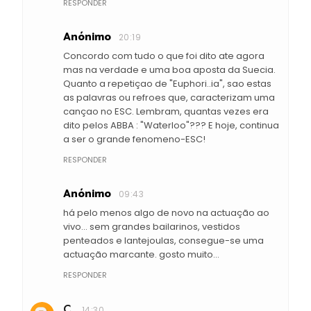
RESPONDER
Anónimo
20:19
Concordo com tudo o que foi dito ate agora
mas na verdade e uma boa aposta da Suecia.
Quanto a repetiçao de "Euphori..ia", sao estas
as palavras ou refroes que, caracterizam uma
cançao no ESC. Lembram, quantas vezes era
dito pelos ABBA : "Waterloo"??? E hoje, continua
a ser o grande fenomeno-ESC!
RESPONDER
Anónimo
09:43
há pelo menos algo de novo na actuação ao
vivo... sem grandes bailarinos, vestidos
penteados e lantejoulas, consegue-se uma
actuação marcante. gosto muito...
RESPONDER
C.
14:30