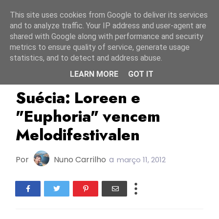
Início
8 agosto 2026
This site uses cookies from Google to deliver its services
and to analyze traffic. Your IP address and user-agent are
shared with Google along with performance and security
metrics to ensure quality of service, generate usage
statistics, and to detect and address abuse.
LEARN MORE
GOT IT
ESC2012
Suécia
Suécia: Loreen e
"Euphoria" vencem
Melodifestivalen
Por
Nuno Carrilho
a
março 11, 2012