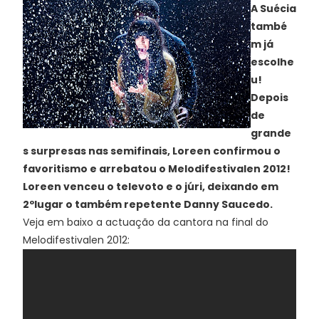
A Suécia
també
m já
escolhe
u!
Depois
de
grande
s surpresas nas semifinais, Loreen confirmou o
favoritismo e arrebatou o Melodifestivalen 2012!
Loreen venceu o televoto e o júri, deixando em
2ºlugar o também repetente Danny Saucedo.
Veja em baixo a actuação da cantora na final do
Melodifestivalen 2012: