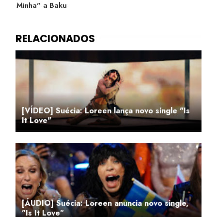
Minha" a Baku
[VÍDEO] Suécia: Loreen lança novo single "Is
It Love"
[ÁUDIO] Suécia: Loreen anuncia novo single,
"Is It Love"