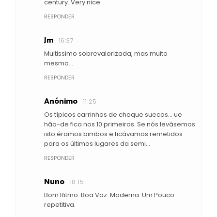
century. Very nice.
RESPONDER
Jm
16:37
Muitissimo sobrevalorizada, mas muito
mesmo...
RESPONDER
Anónimo
11:25
Os típicos carrinhos de choque suecos... ue
hão-de fica nos 10 primeiros. Se nós levásemos
isto éramos bimbos e ficávamos remetidos
para os últimos lugares da semi...
RESPONDER
Nuno
18:15
Bom Ritmo. Boa Voz. Moderna. Um Pouco
repetitiva.