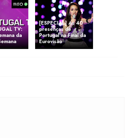
[ESPECIAL] As 40
UGAL TV:
presenças de
semana da
Portugal na Final da
 Semana
Eurovisão