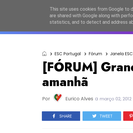
Início
Sobre a equipa
Contactos
Po
This site uses cookies from Google to de
are shared with Google along with perfo
ESC2027
JESC2026
F
statistics, and to detect and address a
ESC Portugal
Fórum
Janela ESC
[FÓRUM] Grand
amanhã
Por
Eurico Alves
a
março 02, 2012
SHARE
TWEET