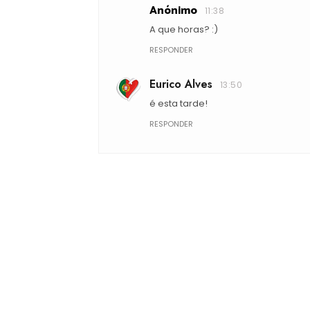
Anónimo
11:38
A que horas? :)
RESPONDER
Eurico Alves
13:50
é esta tarde!
RESPONDER