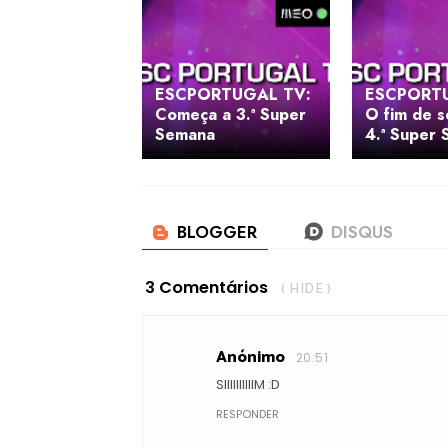
ESCPORTUGAL TV:
ESCPORT
Começa a 3.ª Super
O fim de 
Semana
4.ª Super
3 Comentários
( HIDE )
Anónimo
20:51
SIIIIIIIIIIM :D
RESPONDER