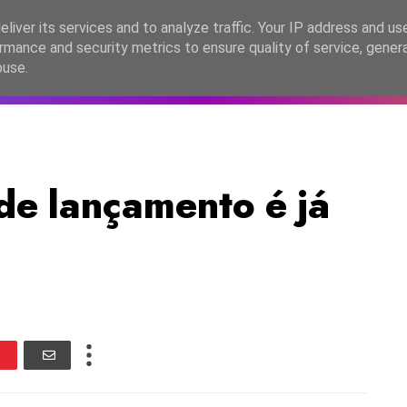
lítica de Privacidade
liver its services and to analyze traffic. Your IP address and us
rmance and security metrics to ensure quality of service, gene
C2026
EASC2026
PORTUGAL
LANÇAMENTOS
ESPE
buse.
e lançamento é já