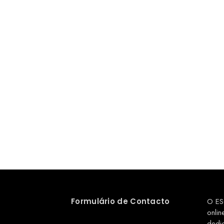
Formulário de Contacto
O ES
onlin
dedi