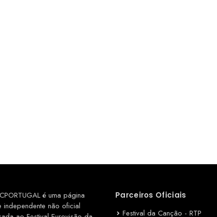
CPORTUGAL é uma página
Parceiros Oficiais
e independente não oficial
Festival da Canção - RTP
cada ao Festival Eurovisão da