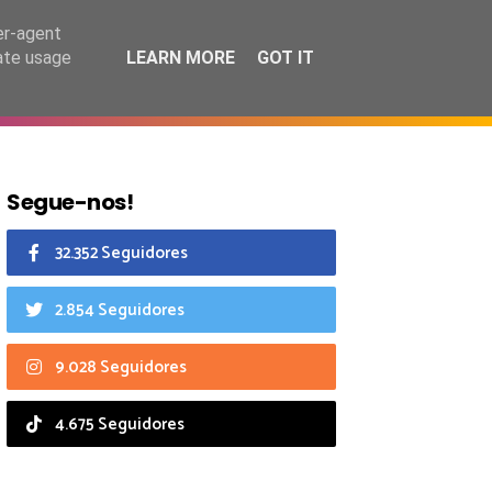
7 agosto 2026
er-agent
rate usage
LEARN MORE
GOT IT
CIAIS
CALENDÁRIO
Segue-nos!
32.352 Seguidores
2.854 Seguidores
9.028 Seguidores
4.675 Seguidores