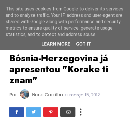
Início
6 agosto 2026
This site uses cookies from Google to deliver its services
and to analyze traffic. Your IP address and user-agent are
shared with Google along with performance and security
metrics to ensure quality of service, generate usage
statistics, and to detect and address abuse.
LEARN MORE
GOT IT
Bósnia-Herzegovina
ESC2012
Bósnia-Herzegovina já
apresentou "Korake ti
znam"
Por
Nuno Carrilho
a
março 15, 2012