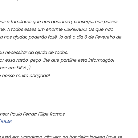
igos e familiares que nos apoiaram, conseguimos passar
nline. A todos esses um enorme OBRIGADO. Os que não
 nos ajudar, poderão fazê-lo até o dia 8 de Fevereiro de
u necessitar da ajuda de todos.
 essa razão, peço-lhe que partilhe esta informação!
or em KIEV! ;)
o nosso muito obrigada!
so; Paulo Ferraz; Filipe Ramos
/
6546
 q está em ucraniano, cliquem na bandeira inglesa (que se