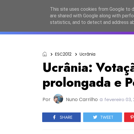
Início
Sobre a equipa
Contactos
Po
This site uses cookies from Google to de
are shared with Google along with perfo
ESC2027
JESC2026
F
statistics, and to detect and address a
ESC2012
Ucrânia
Ucrânia: Votaç
prolongada e P
Por
Nuno Carrilho
a
fevereiro 03, 
SHARE
TWEET