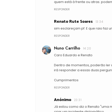
quem está à frente ou atras. pod
RESPONDER
Renato Rute Soares
13:34
sim esclareçam pf. E que raio faz 
RESPONDER
Nuno Carrilho
14:20
Caro Eduardo e Renato
Dentro de momentos, poderão ler a
irá responder a essas duas pergun
Cumprimentos
RESPONDER
Anónimo
23:31
Já estou como diz o Renato "uma ma
criar um incidente diplomático.