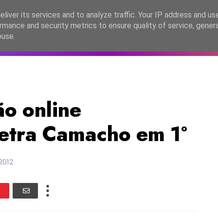
lítica de Privacidade
liver its services and to analyze traffic. Your IP address and us
rmance and security metrics to ensure quality of service, gene
C2026
EASC2026
PORTUGAL
LANÇAMENTOS
ESPE
buse.
ão online
etra Camacho em 1º
2012