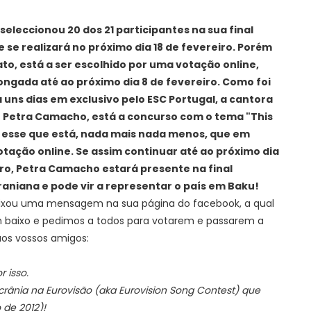
 seleccionou 20 dos 21 participantes na sua final
 se realizará no próximo dia 18 de fevereiro. Porém
ato, está a ser escolhido por uma votação online,
longada até ao próximo dia 8 de fevereiro. Como foi
 uns dias em exclusivo pelo ESC Portugal, a cantora
Petra Camacho, está a concurso com o tema "This
 esse que está, nada mais nada menos, que em
otação online. Se assim continuar até ao próximo dia
iro, Petra Camacho estará presente na final
raniana e pode vir a representar o país em Baku!
ixou uma mensagem na sua página do facebook, a qual
 baixo e pedimos a todos para votarem e passarem a
s vossos amigos:
 isso.
crânia na Eurovisão (aka Eurovision Song Contest) que
 de 2012)!