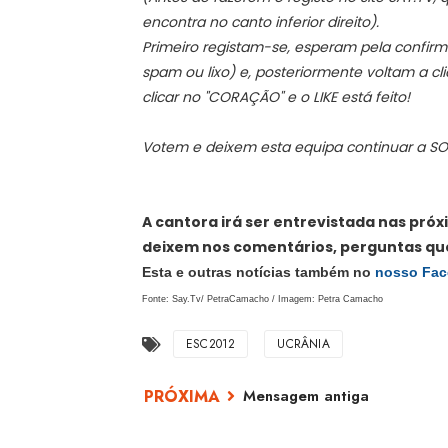
encontra no canto inferior direito).
Primeiro registam-se, esperam pela confirm
spam ou lixo) e, posteriormente voltam a clic
clicar no "CORAÇÃO" e o LIKE está feito!
Votem e deixem esta equipa continuar a SO
A cantora irá ser entrevistada nas próx
deixem nos comentários, perguntas qu
Esta e outras notícias também no
nosso Fa
Fonte: Say.Tv/ PetraCamacho / Imagem: Petra Camacho
ESC2012
UCRÂNIA
Mensagem antiga