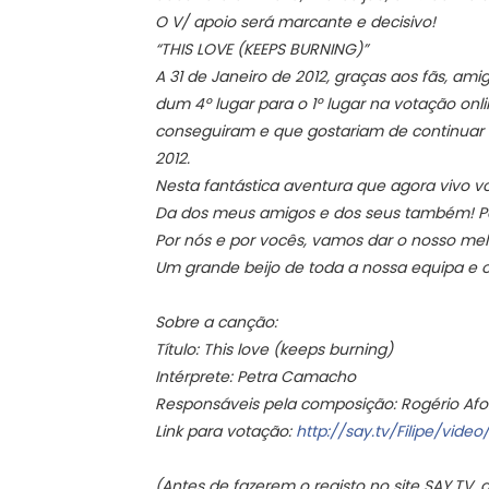
O V/ apoio será marcante e decisivo!
“THIS LOVE (KEEPS BURNING)”
A 31 de Janeiro de 2012, graças aos fãs, am
dum 4º lugar para o 1º lugar na votação o
conseguiram e que gostariam de continuar a
2012.
Nesta fantástica aventura que agora vivo vo
Da dos meus amigos e dos seus também! Por
Por nós e por vocês, vamos dar o nosso melh
Um grande beijo de toda a nossa equipa e 
Sobre a canção:
Título: This love (keeps burning)
Intérprete: Petra Camacho
Responsáveis pela composição: Rogério Afon
Link para votação:
http://say.tv/Filipe/video
(Antes de fazerem o registo no site SAY.TV,