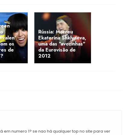
reen
ao
Rússia: Morreu
tivalen'
Ekaterina Shklyaeva,
com os
uma das "avozinhas"
res de
da Eurovisão de
"?
2012
 em numero 1? se nao há qualquer top no site para ver