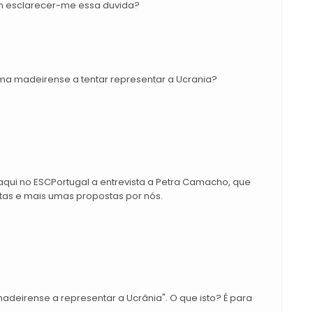
em esclarecer-me essa duvida?
uma madeirense a tentar representar a Ucrania?
qui no ESCPortugal a entrevista a Petra Camacho, que
tas e mais umas propostas por nós.
deirense a representar a Ucrânia". O que isto? É para