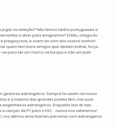
a jogar na seleção? Não temos tantos portugueses a
overnantes a dizer para emigramos? Então, chega do
e preguiçosos, e voem ao som dos vossos sonhos!
ilhar quem tem bons amigos que deixam brilhar, força
r-se para ser um marco na Europa e não um país
 gestores estrangeiros. Sempre foi assim na nossa
telos e a maioria das grandes pontes têm, nas suas
e engenheiros estrangeiros. Enquanto isso tb nao
 a cançao de PT para o ESC... nunca nos safaremos!
 nos ultimos anos tiveram parcerias com estrangeiros