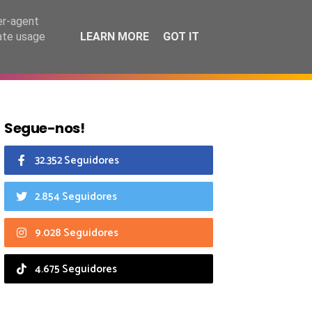
9 agosto 2026
er-agent
rate usage
LEARN MORE
GOT IT
CIAIS
CALENDÁRIO
Segue-nos!
32.352 Seguidores
2.854 Seguidores
9.028 Seguidores
4.675 Seguidores