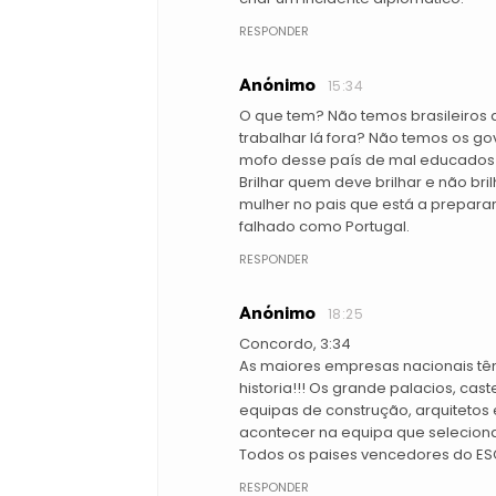
RESPONDER
Anónimo
15:34
O que tem? Não temos brasileiros 
trabalhar lá fora? Não temos os g
mofo desse país de mal educados 
Brilhar quem deve brilhar e não br
mulher no pais que está a prepara
falhado como Portugal.
RESPONDER
Anónimo
18:25
Concordo, 3:34
As maiores empresas nacionais têm
historia!!! Os grande palacios, cas
equipas de construção, arquitetos 
acontecer na equipa que seleciona
Todos os paises vencedores do ESC
RESPONDER