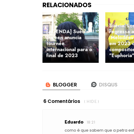
Suécia: Lo
[AGENDA] Suécia:
regressa 
Loreen anuncia
'Melodifes
tournée
em 2023 
internacional para o
composito
final de 2023
"Euphoria
6 Comentários
( HIDE )
Eduardo
18:21
como é que sabem que a petra está