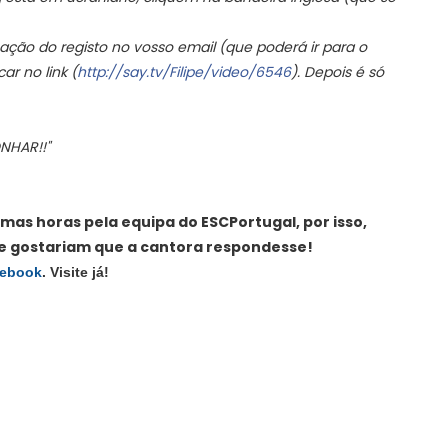
ação do registo no vosso email (que poderá ir para o
ar no link (
http://say.tv/Filipe/video/
6546
). Depois é só
NHAR!!"
imas horas pela equipa do ESCPortugal, por isso,
e gostariam que a cantora respondesse!
cebook
. Visite já!