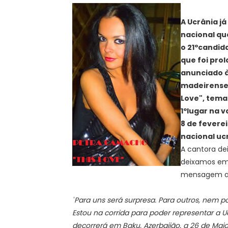
A Ucrânia já
nacional que
o 21ºcandid
que foi pro
anunciado à
madeirense 
Love", tema
1ºlugar na v
8 de fevere
nacional uc
A cantora de
deixamos em
mensagem ao
"
Para uns será surpresa. Para outros, nem por
Estou na corrida para poder representar a U
decorrerá em Baku, Azerbaijão, a 26 de Maio