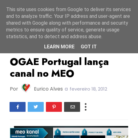
Início
8 agosto 2026
This site uses cookies from Google to deliver its services
and to analyze traffic. Your IP address and user-agent are
shared with Google along with performance and security
metrics to ensure quality of service, generate usage
statistics, and to detect and address abuse.
LEARN MORE
GOT IT
OGAE Portugal
OGAE Portugal lança
canal no MEO
Por
Eurico Alves
a
fevereiro 18, 2012