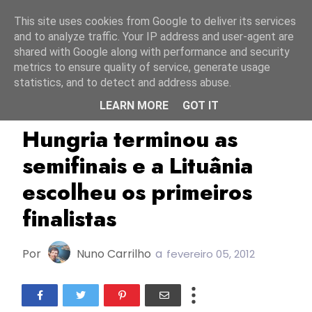
Início
6 agosto 2026
This site uses cookies from Google to deliver its services
and to analyze traffic. Your IP address and user-agent are
shared with Google along with performance and security
metrics to ensure quality of service, generate usage
statistics, and to detect and address abuse.
LEARN MORE
GOT IT
ESC2012
Hungria
Lituânia
Hungria terminou as
semifinais e a Lituânia
escolheu os primeiros
finalistas
Por
Nuno Carrilho
a
fevereiro 05, 2012