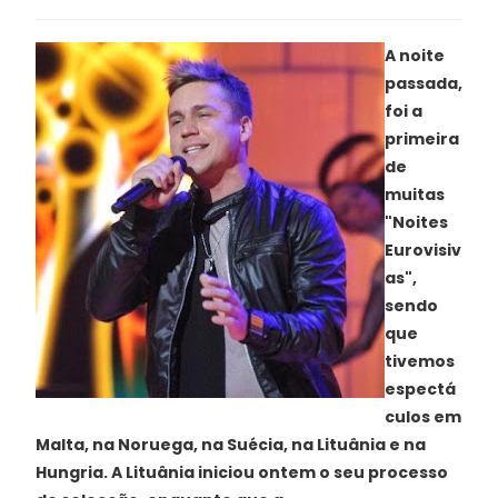
A noite
passada,
foi a
primeira
de
muitas
"Noites
Eurovisiv
as",
sendo
que
tivemos
espectá
culos em
Malta, na Noruega, na Suécia, na Lituânia e na
Hungria. A Lituânia iniciou ontem o seu processo