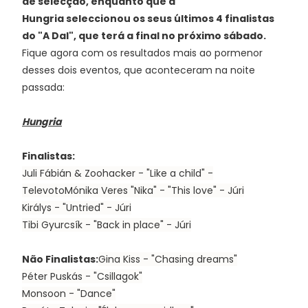
de selecção, enquanto que a
Hungria seleccionou os seus últimos 4 finalistas
do "A Dal", que terá a final no próximo sábado.
Fique agora com os resultados mais ao pormenor
desses dois eventos, que aconteceram na noite
passada:
Hungria
Finalistas:
Juli Fábián & Zoohacker
- "Like a child" -
Televoto
Mónika Veres "Nika"
- "This love" - Júri
Királys
- "Untried" - Júri
Tibi Gyurcsík
- "Back in place" - Júri
Não Finalistas:
Gina Kiss
- "Chasing dreams"
Péter Puskás
- "Csillagok"
Monsoon
- "Dance"