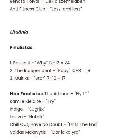
R
enáta Tolvai
- "Élek a szemeidben"
Anti Fitness Club
- "Lesz, ami lesz"
Lituânia
Finalistas:
1.
Beissoul
- "Why" 12+12 = 24
2.
The Independent
- "Baby" 10+8 = 18
3.
Multiks
- "Star" 7+10 = 17
Não Finalistas:
The Artrace
- "Fly LT"
Kamile Kielaite
- "Try"
Indigo
- "Sugrįžk"
Laisva
- "Nutolk"
Chill Out, Have No Doubt
- "Until The End"
Valdas Maksvytis
- "Dar laiko yra"