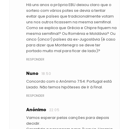
Há uns anos a própria EBU deixou claro que o
sorteio com vários potes se devia a tentar
evitar que países que tradicionalmente votam
uns nos outros ficassem na mesma semifinal.
Como se explica que Grécia e Chipre fiquem na
mesma semifinal? Ou Roménia e Moldávia? Ou
cinco (cinco!) países da ex-Jugoslávia (é caso
para dizer que Montenegro se deve ter
portado muito mal para ficar de lado)?
RESPONDER
Nuno
18:50
Concordo com o Anónimo 7:54. Portugal está
Lixado. Não temos hipóteses de Ir à Final.
RESPONDER
Anónimo
22:05
Vamos esperar pelas canções para depois
decidir.