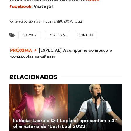
Facebook
. Visite já!
Fonte: eurovision.tv / Imagens: EBU, ESC Portugal
ESC2012
PORTUGAL
SORTEIO
[ESPECIAL] Acompanhe connosco o
sorteio das semifinais
Estónia: Laura e Ott Lepland apresentam a 3.ª
eliminatória do 'Eesti Laul 2022'