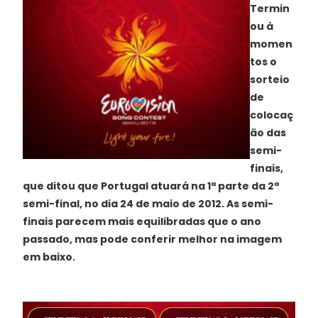
Termin
ou à
momen
tos o
sorteio
de
colocaç
ão das
semi-
finais,
que ditou que Portugal atuará na 1ª parte da 2ª
semi-final, no dia 24 de maio de 2012. As semi-
finais parecem mais equilibradas que o ano
passado, mas pode conferir melhor na imagem
em baixo.