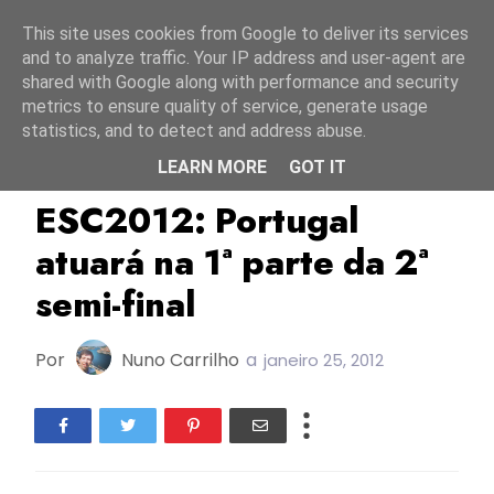
Início
7 agosto 2026
This site uses cookies from Google to deliver its services
and to analyze traffic. Your IP address and user-agent are
shared with Google along with performance and security
metrics to ensure quality of service, generate usage
statistics, and to detect and address abuse.
LEARN MORE
GOT IT
ESC2012
Portugal
Sorteio
ESC2012: Portugal
atuará na 1ª parte da 2ª
semi-final
Por
Nuno Carrilho
a
janeiro 25, 2012