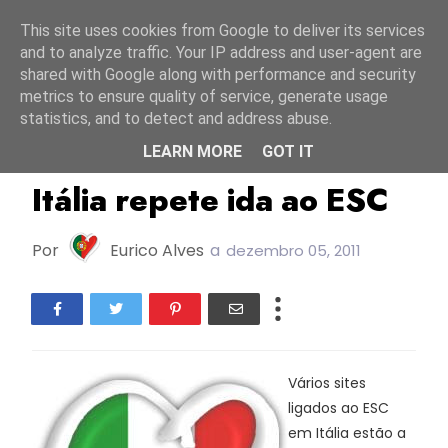
Início
7 agosto 2026
This site uses cookies from Google to deliver its services
and to analyze traffic. Your IP address and user-agent are
shared with Google along with performance and security
metrics to ensure quality of service, generate usage
statistics, and to detect and address abuse.
LEARN MORE
GOT IT
ESC2012
Itália
Itália repete ida ao ESC
Por
Eurico Alves
a
dezembro 05, 2011
Vários sites
ligados ao ESC
em Itália estão a