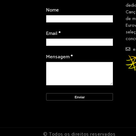
dedi
Nome
Canç
de m
Euro
sele
Email
*
conc
es
Mensagem
*
© Todos os direitos reservados