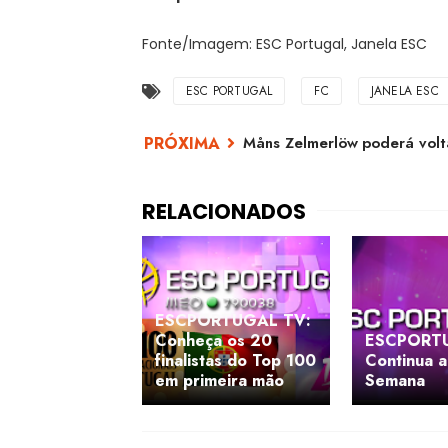
Fonte/Imagem: ESC Portugal, Janela ESC
ESC PORTUGAL
FC
JANELA ESC
Måns Zelmerlöw poderá volt
ESCPORTUGAL TV:
Conheça os 20
ESCPORT
finalistas do Top 100
Continua a
em primeira mão
Semana