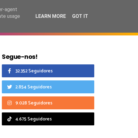
6 agosto 2026
er-agent
rate usage
LEARN MORE
GOT IT
CIAIS
CALENDÁRIO
Segue-nos!
32.352 Seguidores
2.854 Seguidores
9.028 Seguidores
4.675 Seguidores