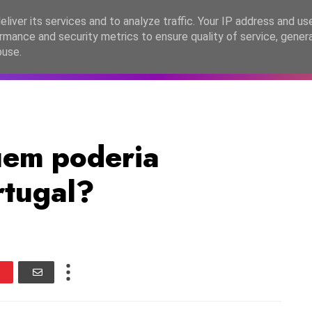
lítica de Privacidade
liver its services and to analyze traffic. Your IP address and us
rmance and security metrics to ensure quality of service, gene
C2026
EASC2026
PORTUGAL
LANÇAMENTOS
ESPE
buse.
uem poderia
rtugal?