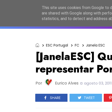
Início
Sobre a equipa
Contactos
Po
This site uses cookies from Google to de
are shared with Google along with perfo
ESC2027
JESC2026
F
statistics, and to detect and address a
ESC Portugal
FC
Janela ESC
[JanelaESC] Q
representar Po
Por
Eurico Alves
a
agosto 03, 2011
SHARE
TWEET