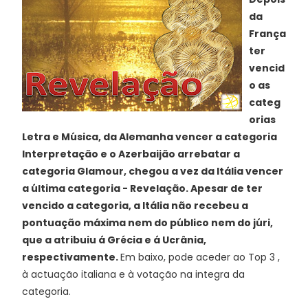
da
França
ter
vencid
o as
categ
orias
Letra e Música, da Alemanha vencer a categoria
Interpretação e o Azerbaijão arrebatar a
categoria
Glamour, chegou a vez da Itália vencer
a última categoria - Revelação. Apesar de ter
vencido a categoria, a Itália não
recebeu a
pontuação máxima nem do público nem do júri,
que a atribuiu á Grécia e á Ucrânia,
respectivamente.
Em baixo, pode aceder ao Top 3 ,
à actuação italiana e à votação na integra da
categoria.