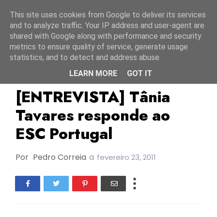
Início
10 agosto 2026
This site uses cookies from Google to deliver its services
and to analyze traffic. Your IP address and user-agent are
shared with Google along with performance and security
metrics to ensure quality of service, generate usage
statistics, and to detect and address abuse.
LEARN MORE
GOT IT
Entrevista
Especiais
FC2011
[ENTREVISTA] Tânia
Tavares responde ao
ESC Portugal
Por
Pedro Correia
a
fevereiro 23, 2011