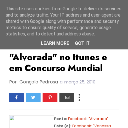
Início
7 agosto 2026
This site uses cookies from Google to deliver its services
and to analyze traffic. Your IP address and user-agent are
shared with Google along with performance and security
metrics to ensure quality of service, generate usage
statistics, and to detect and address abuse.
LEARN MORE
GOT IT
FC2007
FC2008
FC2010
"Alvorada" no Itunes e
em Concurso Mundial
Por
Gonçalo Pedrosa
a
março 25, 2010
Fonte:
Facebook: "Alvorada"
Foto (c):
Facebook: "Vanessa