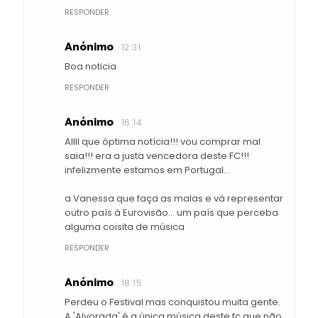
RESPONDER
Anónimo
12:31
Boa noticia
RESPONDER
Anónimo
16:14
AIIII que óptima notícia!!! vou comprar mal
saia!!! era a justa vencedora deste FC!!!
infelizmente estamos em Portugal...
a Vanessa que faça as malas e vá representar
outro país à Eurovisão... um país que perceba
alguma coisita de música
RESPONDER
Anónimo
18:15
Perdeu o Festival mas conquistou muita gente.
A 'Alvorada' é a única música deste fc que não