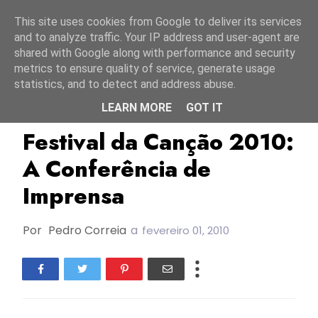
Início
6 agosto 2026
This site uses cookies from Google to deliver its services
and to analyze traffic. Your IP address and user-agent are
shared with Google along with performance and security
metrics to ensure quality of service, generate usage
statistics, and to detect and address abuse.
LEARN MORE
GOT IT
FC2010
RTP
Festival da Canção 2010:
A Conferência de
Imprensa
Por
Pedro Correia
a
fevereiro 01, 2010