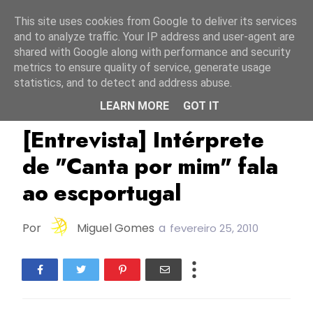
Início
8 agosto 2026
This site uses cookies from Google to deliver its services
and to analyze traffic. Your IP address and user-agent are
shared with Google along with performance and security
metrics to ensure quality of service, generate usage
statistics, and to detect and address abuse.
LEARN MORE
GOT IT
Entrevistas
FC2010
[Entrevista] Intérprete
de "Canta por mim" fala
ao escportugal
Por
Miguel Gomes
a
fevereiro 25, 2010