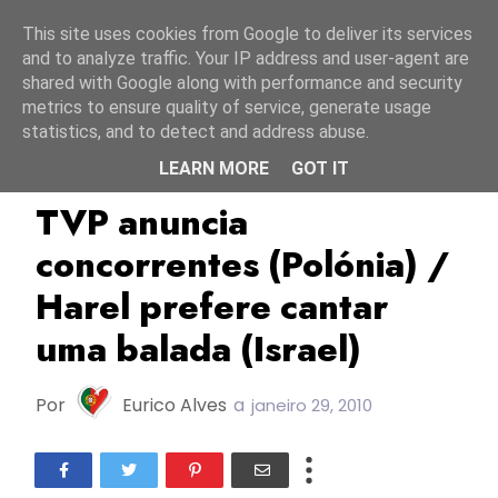
Início
7 agosto 2026
This site uses cookies from Google to deliver its services
and to analyze traffic. Your IP address and user-agent are
shared with Google along with performance and security
metrics to ensure quality of service, generate usage
statistics, and to detect and address abuse.
LEARN MORE
GOT IT
ESC2010
Israel
Polónia
TVP anuncia
concorrentes (Polónia) /
Harel prefere cantar
uma balada (Israel)
Por
Eurico Alves
a
janeiro 29, 2010