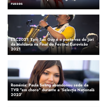
russos
ESC2021: Epic Sax Guy é o porta-voz do júri
da Moldávia na Final do Festival Eurovisão
2021
Roménia: Paula Seling abandonou sede da
TVR "em choro" durante a 'Selecția Națională
2023'