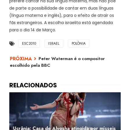
prefere cantar na sua língua materna, mas não põe
de parte a possibilidade de cantar em duas línguas
(língua materna e inglês), para o efeito de atrair os
fãs estrangeiros. A escolha israelita está agendada
para o dia 14 de Março.
ESC2010
ISRAEL
POLÓNIA
Peter Waterman é o compositor
escolhido pela BBC
Ucrânia: Casa de Alyosha atingida por mísseis